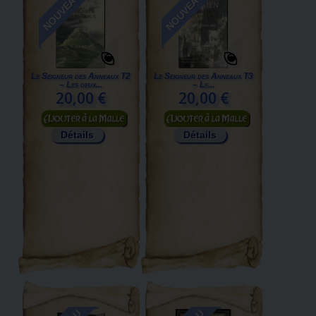
NOUVEAU
NOUVEAU
Le Seigneur des Anneaux T2
Le Seigneur des Anneaux T3
– Les deux...
– Le...
20,00 €
20,00 €
Ajouter au panier
Ajouter au panier
Détails
Détails