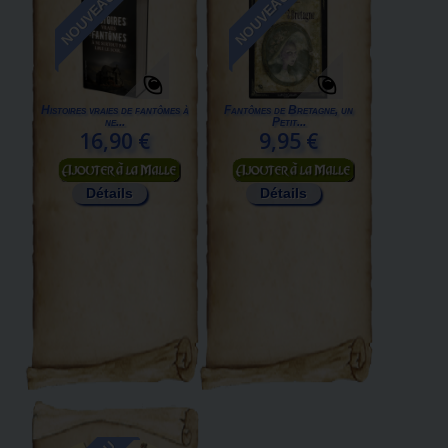
NOUVEAU
NOUVEAU
Histoires vraies de fantômes à
Fantômes de Bretagne, un
ne...
Petit...
16,90 €
9,95 €
Ajouter au panier
Ajouter au panier
Détails
Détails