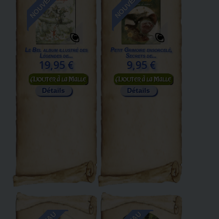
NOUVEAU
NOUVEAU
Le Bel album illustré des
Petit Grimoire ensorcelé,
Légendes de...
Secrets de...
19,95 €
9,95 €
Ajouter au panier
Ajouter au panier
Détails
Détails