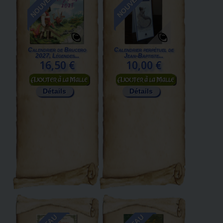
NOUVEAU
NOUVEAU
Calendrier de Brucero
Calendrier perpétuel de
2027, Légendes...
Jean-Baptiste...
16,50 €
10,00 €
Ajouter au panier
Ajouter au panier
Détails
Détails