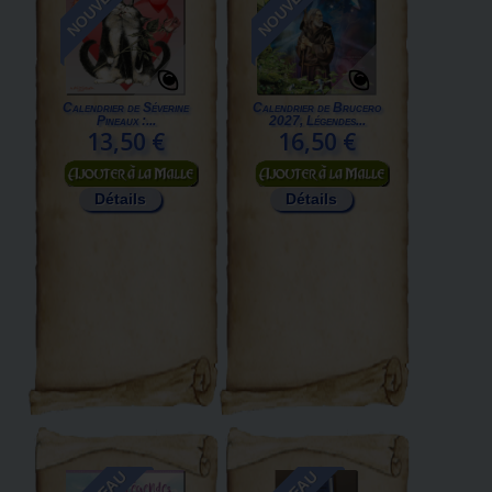
NOUVEAU
NOUVEAU
Calendrier de Séverine
Calendrier de Brucero
Pineaux :...
2027, Légendes...
13,50 €
16,50 €
Ajouter au panier
Ajouter au panier
Détails
Détails