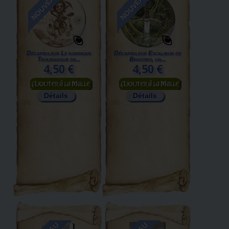
NOUVEAU
NOUVEAU
Décapsuleur Le korrigan
Décapsuleur Excalibur de
Troubadour de...
Brucero, un...
4,50 €
4,50 €
Ajouter au panier
Ajouter au panier
Détails
Détails