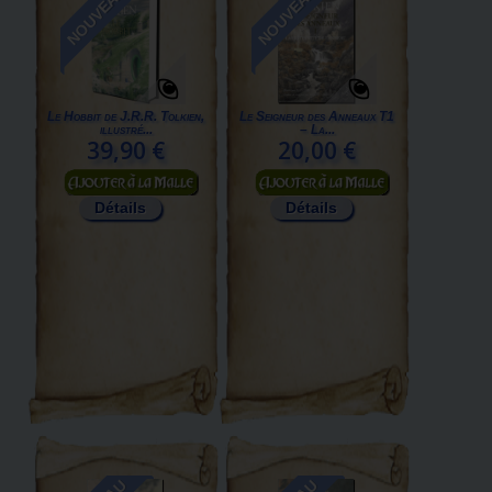
NOUVEAU
NOUVEAU
Le Hobbit de J.R.R. Tolkien,
Le Seigneur des Anneaux T1
illustré...
– La...
39,90 €
20,00 €
Ajouter au panier
Ajouter au panier
Détails
Détails