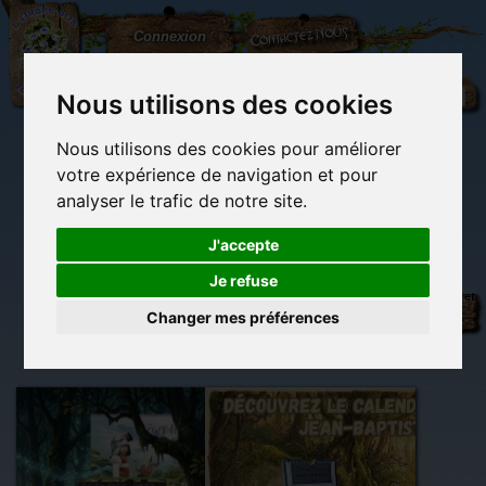
L'Arbre
Contactez-nous
Connexion
aux
100.000
Rêves
Nous utilisons des cookies
Nous utilisons des cookies pour améliorer
(vide)
votre expérience de navigation et pour
analyser le trafic de notre site.
J'accepte
Je refuse
Librairie des
Carterie
Activités
Objets déco et
imaginaires
papeterie
manuelles,
cadeaux
Changer mes préférences
originale
détente et jeux
originaux
Du côté du
blog...