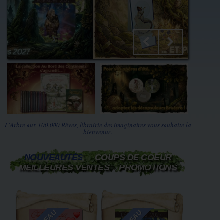
d
Ap
fait
ve
L'Arbre aux 100.000 Rêves, librairie des imaginaires vous souhaite la
bienvenue.
NOUVEAUTÉS
COUPS DE COEUR
MEILLEURES VENTES
PROMOTIONS