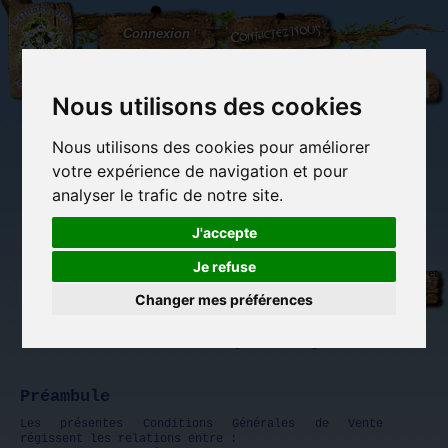
L'Arbre
Contactez-nous
Connexion
aux
100.000
Rêves
Nous utilisons des cookies
Nous utilisons des cookies pour améliorer
(vide)
votre expérience de navigation et pour
analyser le trafic de notre site.
J'accepte
Je refuse
Librairie des
Carterie
Activités
Objets déco et
imaginaires
papeterie
manuelles,
cadeaux
originale
détente et jeux
originaux
Changer mes préférences
Du côté du
blog...
Dernière mise à jour le 23 juin 2025.
Préambule
Les présentes Conditions Générales de Vente
régissent les relations entre :