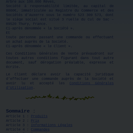
Arbre aux 100.000 Rêves,
Société à responsabilité limitée, au capital de
8000€, immatriculée au Registre du Commerce et des
Sociétés d’Auxerre sous le numéro 523 309 573, dont
le siège social est situé 3 ruelle du Cul de Sac –
89520 Thury, France.
Ci-après dénommée « la Société ».
Et
toute personne passant une commande ou effectuant
un achat auprès de la Société.
Ci-après dénommée « le Client ».
Ces Conditions Générales de Vente prévaudront sur
toutes autres conditions figurant dans tout autre
document, sauf dérogation préalable, expresse et
écrite.
Le Client déclare avoir la capacité juridique
d’effectuer une commande auprès de la Société et
avoir lu et accepté les
Conditions Générales
d’Utilisation
.
Sommaire :
Article 1 :
Produits
Article 2 :
Prix
Article 3 :
Informations Légales
Article 4 :
Commandes