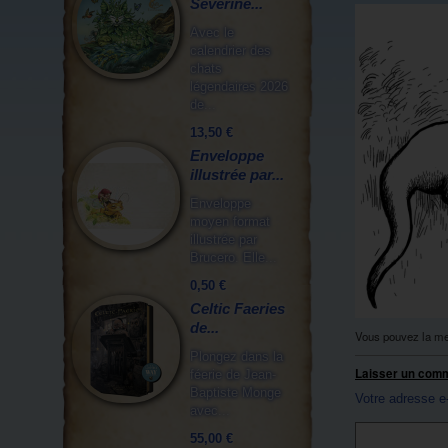
Séverine...
Avec le
calendrier des
chats
légendaires 2026
de...
13,50 €
Enveloppe
illustrée par...
Enveloppe
moyen format
illustrée par
Brucero. Elle...
0,50 €
Celtic Faeries
de...
Vous pouvez la me
Plongez dans la
Laisser un com
féerie de Jean-
Baptiste Monge
Votre adresse e
avec...
55,00 €