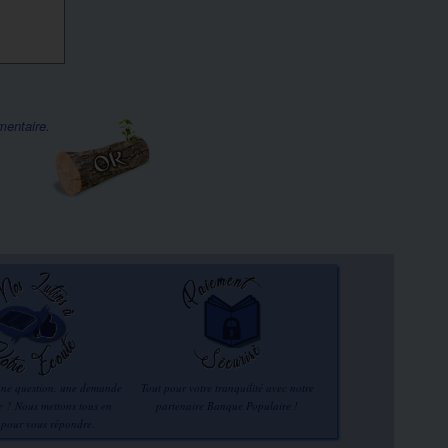
mentaire.
une question, une demande
Tout pour votre tranquilité avec notre
re ? Nous mettons tous en
partenaire Banque Populaire !
 pour vous répondre.