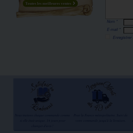
Toutes les meilleures ventes
Nom
*
E-mail
*
Enregistrer
Nous traitons chaque commande comme
Pour la France métropolitaine. Suivi de
si elle était unique. 14 jours pour
votre commande jusqu'à la livraison.
changer d'avis !