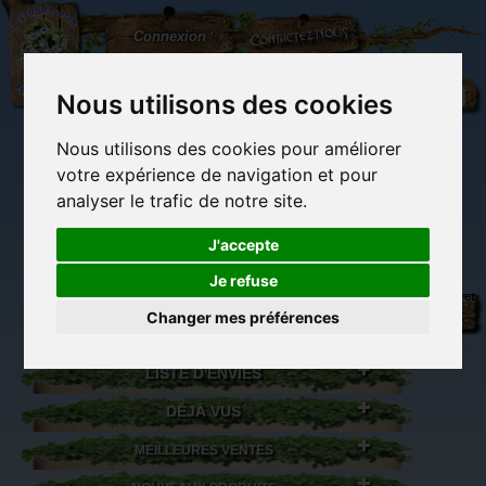
L'Arbre
Contactez-nous
Connexion
aux
100.000
Rêves
Nous utilisons des cookies
Nous utilisons des cookies pour améliorer
(vide)
votre expérience de navigation et pour
analyser le trafic de notre site.
J'accepte
Je refuse
Librairie des
Carterie
Activités
Objets déco et
imaginaires
papeterie
manuelles,
cadeaux
Changer mes préférences
originale
détente et jeux
originaux
Du côté du
blog...
LISTE D'ENVIES
DÉJÀ VUS
MEILLEURES VENTES