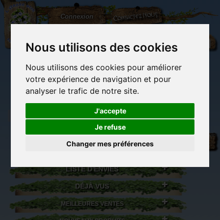
L'Arbre
Contactez-nous
Connexion
aux
100.000
Rêves
Nous utilisons des cookies
Nous utilisons des cookies pour améliorer
(vide)
votre expérience de navigation et pour
analyser le trafic de notre site.
J'accepte
Je refuse
Librairie des
Carterie
Activités
Objets déco et
imaginaires
papeterie
manuelles,
cadeaux
Changer mes préférences
originale
détente et jeux
originaux
Du côté du
blog...
LISTE D'ENVIES
DÉJÀ VUS
MEILLEURES VENTES