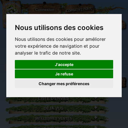
L'Arbre
Contactez-nous
Connexion
aux
100.000
Rêves
Nous utilisons des cookies
Nous utilisons des cookies pour améliorer
(vide)
votre expérience de navigation et pour
analyser le trafic de notre site.
J'accepte
Je refuse
Librairie des
Carterie
Activités
Objets déco et
imaginaires
papeterie
manuelles,
cadeaux
Changer mes préférences
originale
détente et jeux
originaux
Du côté du
blog...
LISTE D'ENVIES
DÉJÀ VUS
MEILLEURES VENTES