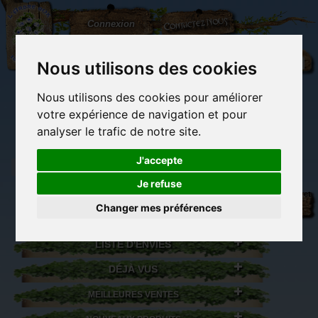
L'Arbre
Contactez-nous
Connexion
aux
100.000
Rêves
Nous utilisons des cookies
Nous utilisons des cookies pour améliorer
(vide)
votre expérience de navigation et pour
analyser le trafic de notre site.
J'accepte
Je refuse
Librairie des
Carterie
Activités
Objets déco et
imaginaires
papeterie
manuelles,
cadeaux
Changer mes préférences
originale
détente et jeux
originaux
Du côté du
blog...
LISTE D'ENVIES
DÉJÀ VUS
MEILLEURES VENTES