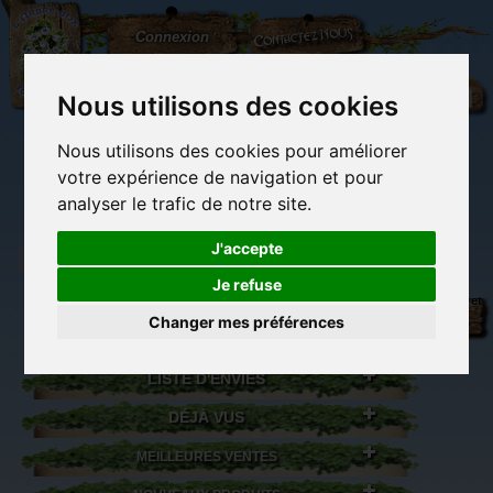
L'Arbre
Contactez-nous
Connexion
aux
100.000
Rêves
Nous utilisons des cookies
Nous utilisons des cookies pour améliorer
(vide)
votre expérience de navigation et pour
analyser le trafic de notre site.
J'accepte
Je refuse
Librairie des
Carterie
Activités
Objets déco et
imaginaires
papeterie
manuelles,
cadeaux
Changer mes préférences
originale
détente et jeux
originaux
Du côté du
blog...
LISTE D'ENVIES
DÉJÀ VUS
MEILLEURES VENTES