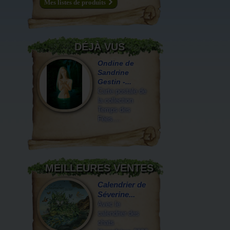
Mes listes de produits
DÉJÀ VUS
Ondine de
Sandrine
Gestin -...
Carte postale de
la collection
Temps des
Fées....
MEILLEURES VENTES
Calendrier de
Séverine...
Avec le
calendrier des
chats