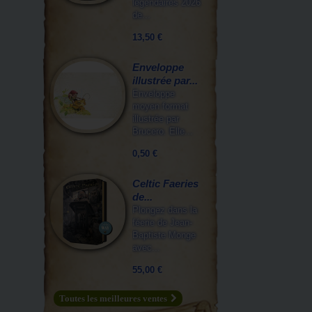
légendaires 2026
de...
13,50 €
Enveloppe
illustrée par...
Enveloppe
moyen format
illustrée par
Brucero. Elle...
0,50 €
Celtic Faeries
de...
Plongez dans la
féerie de Jean-
Baptiste Monge
avec...
55,00 €
Toutes les meilleures ventes