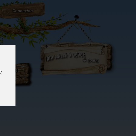
Connexion
(vide)
ôté du
e
og...