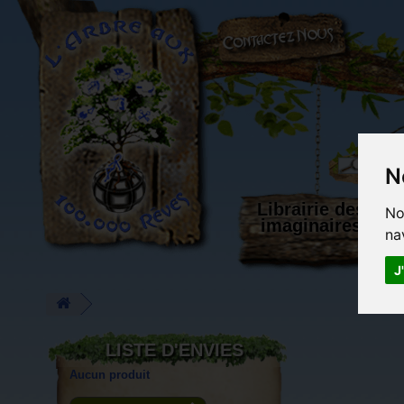
L'Arbre aux 100.000 Rêves
N
Librairie des
No
imaginaires
na
J
LISTE D'ENVIES
Aucun produit