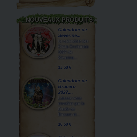
NOUVEAUX PRODUITS
Calendrier de
Séverine...
Le calendrier des
Chats Enchantés
2027 de
Séverine...
13,50 €
Calendrier de
Brucero
2027,...
Laissez-vous
envoûter par le
Druide de
Brucero et...
16,50 €