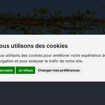
ous utilisons des cookies
Carterie
Activités
Objets déco et
Du c
us utilisons des cookies pour améliorer votre expérience d
papeterie
manuelles,
cadeaux
bl
vigation et pour analyser le trafic de notre site.
originale
détente et
originaux
jeux
'accepte
Je refuse
Changer mes préférences