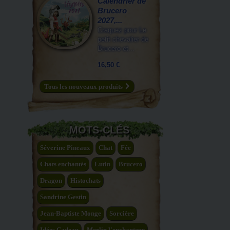
Calendrier de
Brucero
2027,...
Craquez pour Le
petit chevalier de
Brucero et...
16,50 €
Tous les nouveaux produits
MOTS-CLÉS
Séverine Pineaux
Chat
Fée
Chats enchantés
Lutin
Brucero
Dragon
Histochats
Sandrine Gestin
Jean-Baptiste Monge
Sorcière
Idées Cadeau
Merlin l'enchanteur