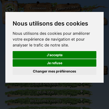
L'Arbre
Contactez-nous
Connexion
aux
100.000
Rêves
Nous utilisons des cookies
Nous utilisons des cookies pour améliorer
(vide)
votre expérience de navigation et pour
analyser le trafic de notre site.
J'accepte
Je refuse
Librairie des
Carterie
Activités
Objets déco et
imaginaires
papeterie
manuelles,
cadeaux
Changer mes préférences
originale
détente et jeux
originaux
Du côté du
blog...
LISTE D'ENVIES
DÉJÀ VUS
MEILLEURES VENTES