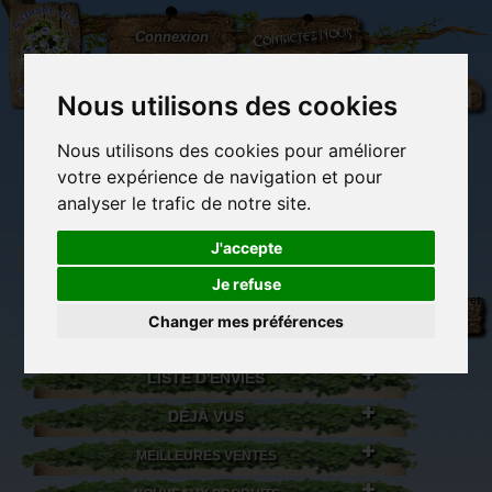
L'Arbre
Contactez-nous
Connexion
aux
100.000
Rêves
Nous utilisons des cookies
Nous utilisons des cookies pour améliorer
(vide)
votre expérience de navigation et pour
analyser le trafic de notre site.
J'accepte
Je refuse
Librairie des
Carterie
Activités
Objets déco et
imaginaires
papeterie
manuelles,
cadeaux
Changer mes préférences
originale
détente et jeux
originaux
Du côté du
blog...
LISTE D'ENVIES
DÉJÀ VUS
MEILLEURES VENTES