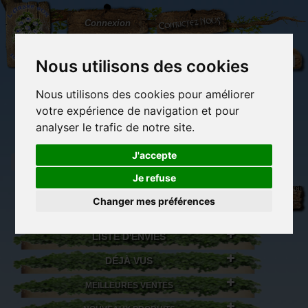
L'Arbre
Contactez-nous
Connexion
aux
100.000
Rêves
Nous utilisons des cookies
Nous utilisons des cookies pour améliorer
(vide)
votre expérience de navigation et pour
analyser le trafic de notre site.
J'accepte
Je refuse
Librairie des
Carterie
Activités
Objets déco et
imaginaires
papeterie
manuelles,
cadeaux
Changer mes préférences
originale
détente et jeux
originaux
Du côté du
blog...
LISTE D'ENVIES
DÉJÀ VUS
MEILLEURES VENTES