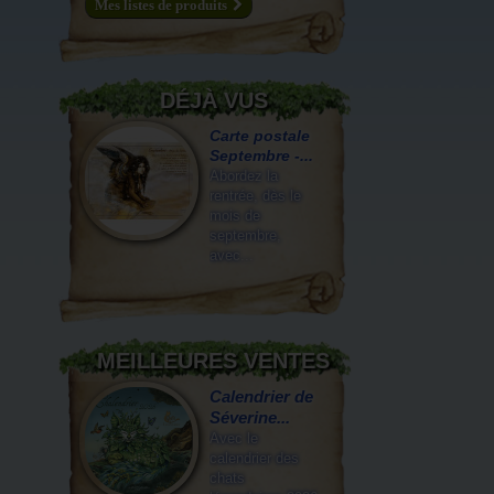
Mes listes de produits
DÉJÀ VUS
Carte postale
Septembre -...
Abordez la
rentrée, dès le
mois de
septembre,
avec...
MEILLEURES VENTES
Calendrier de
Séverine...
Avec le
calendrier des
chats