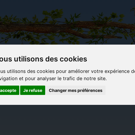
ous utilisons des cookies
Carterie
Activités
Objets déco et
Du c
us utilisons des cookies pour améliorer votre expérience d
papeterie
manuelles,
cadeaux
bl
vigation et pour analyser le trafic de notre site.
originale
détente et
originaux
jeux
'accepte
Je refuse
Changer mes préférences