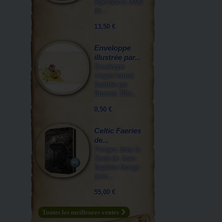
légendaires 2026
de...
13,50 €
Enveloppe
illustrée par...
Enveloppe
moyen format
illustrée par
Brucero. Elle...
0,50 €
Celtic Faeries
de...
Plongez dans la
féerie de Jean-
Baptiste Monge
avec...
55,00 €
Toutes les meilleures ventes