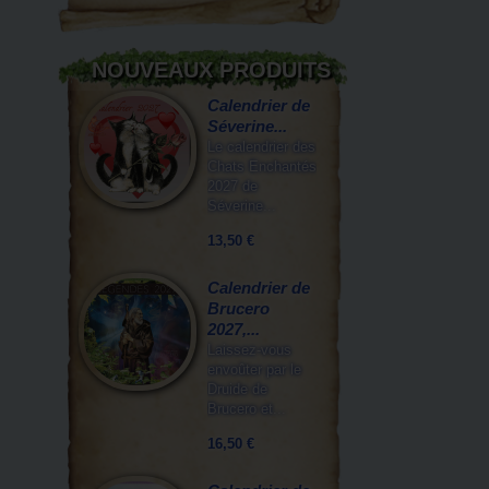
NOUVEAUX PRODUITS
Calendrier de
Séverine...
Le calendrier des
Chats Enchantés
2027 de
Séverine...
13,50 €
Calendrier de
Brucero
2027,...
Laissez-vous
envoûter par le
Druide de
Brucero et...
16,50 €