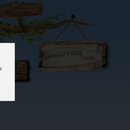
Connexion
(vide)
ôté du
e
og...