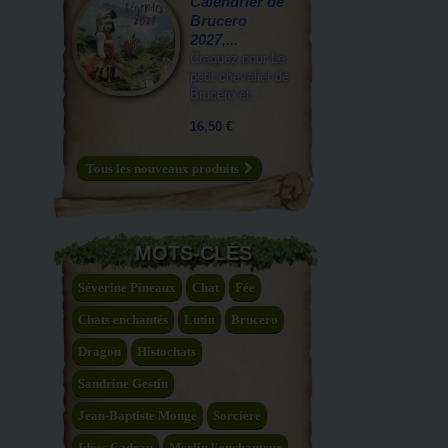
Calendrier de
Brucero
2027,...
Craquez pour Le
petit chevalier de
Brucero et...
16,50 €
Tous les nouveaux produits
MOTS-CLÉS
Séverine Pineaux
Chat
Fée
Chats enchantés
Lutin
Brucero
Dragon
Histochats
Sandrine Gestin
Jean-Baptiste Monge
Sorcière
Idées Cadeau
Merlin l'enchanteur