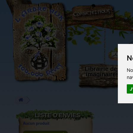
L'Arbre aux 100.000 Rêves
N
Librairie des
No
imaginaires
na
J
LISTE D'ENVIES
Aucun produit