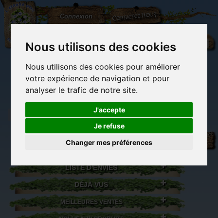
L'Arbre
Contactez-nous
Connexion
aux
100.000
Rêves
Nous utilisons des cookies
Nous utilisons des cookies pour améliorer
(vide)
votre expérience de navigation et pour
analyser le trafic de notre site.
J'accepte
Je refuse
Librairie des
Carterie
Activités
Objets déco et
imaginaires
papeterie
manuelles,
cadeaux
Changer mes préférences
originale
détente et jeux
originaux
Du côté du
blog...
LISTE D'ENVIES
DÉJÀ VUS
MEILLEURES VENTES