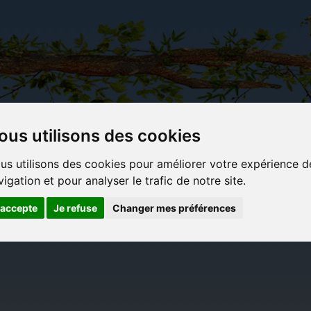
ous utilisons des cookies
Carterie
Activités
Objets déco et
Du c
us utilisons des cookies pour améliorer votre expérience d
papeterie
manuelles,
cadeaux
bl
vigation et pour analyser le trafic de notre site.
originale
détente et
originaux
jeux
'accepte
Je refuse
Changer mes préférences