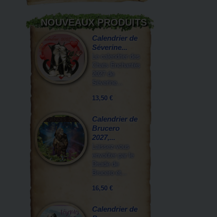
NOUVEAUX PRODUITS
Calendrier de
Séverine...
Le calendrier des
Chats Enchantés
2027 de
Séverine...
13,50 €
Calendrier de
Brucero
2027,...
Laissez-vous
envoûter par le
Druide de
Brucero et...
16,50 €
Calendrier de