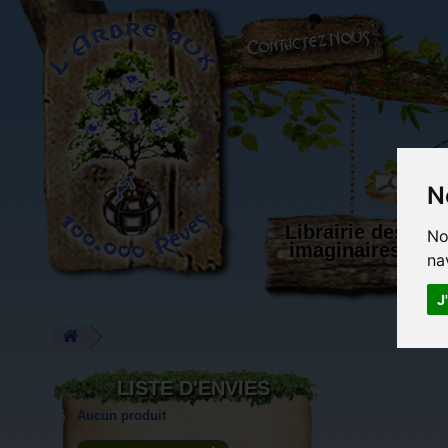
L'Arbre aux 100.000 Rêves
N
Librairie des
No
imaginaires
na
J
LISTE D'ENVIES
Aucun produit