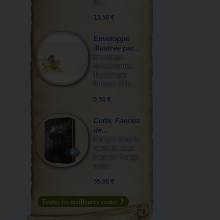
de...
13,50 €
Enveloppe
illustrée par...
Enveloppe
moyen format
illustrée par
Brucero. Elle...
0,50 €
Celtic Faeries
de...
Plongez dans la
féerie de Jean-
Baptiste Monge
avec...
55,00 €
Toutes les meilleures ventes