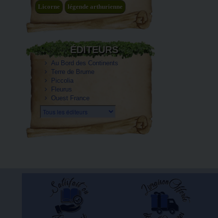
Licorne
légende arthurienne
ÉDITEURS
Au Bord des Continents
Terre de Brume
Piccolia
Fleurus
Ouest France
Tous les éditeurs