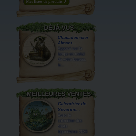
Mes listes de produits
DÉJÀ VUS
Chacadémicien,
Aimant...
Apposé sur la
lampe en métal
de votre bureau,
le...
MEILLEURES VENTES
Calendrier de
Séverine...
Avec le
calendrier des
chats
légendaires 2026