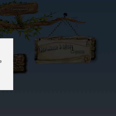
Connexion
(vide)
ôté du
e
og...