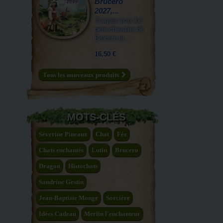
Brucero
2027,...
Craquez pour Le
petit chevalier de
Brucero et...
16,50 €
Tous les nouveaux produits
MOTS-CLÉS
Séverine Pineaux
Chat
Fée
Chats enchantés
Lutin
Brucero
Dragon
Histochats
Sandrine Gestin
Jean-Baptiste Monge
Sorcière
Idées Cadeau
Merlin l'enchanteur