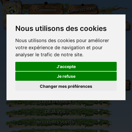
L'Arbre
Contactez-nous
Connexion
aux
100.000
Rêves
Nous utilisons des cookies
Nous utilisons des cookies pour améliorer
(vide)
votre expérience de navigation et pour
analyser le trafic de notre site.
J'accepte
Je refuse
Librairie des
Carterie
Activités
Objets déco et
imaginaires
papeterie
manuelles,
cadeaux
Changer mes préférences
originale
détente et jeux
originaux
Du côté du
blog...
LISTE D'ENVIES
DÉJÀ VUS
MEILLEURES VENTES