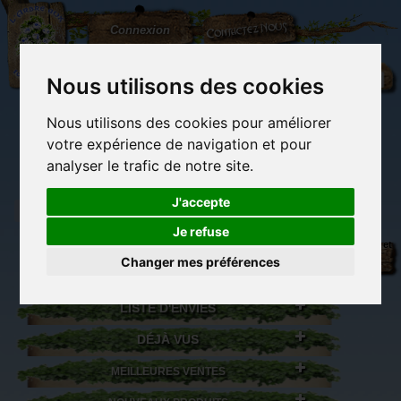
L'Arbre
Contactez-nous
Connexion
aux
100.000
Rêves
Nous utilisons des cookies
Nous utilisons des cookies pour améliorer
(vide)
votre expérience de navigation et pour
analyser le trafic de notre site.
J'accepte
Je refuse
Librairie des
Carterie
Activités
Objets déco et
imaginaires
papeterie
manuelles,
cadeaux
Changer mes préférences
originale
détente et jeux
originaux
Du côté du
blog...
LISTE D'ENVIES
DÉJÀ VUS
MEILLEURES VENTES