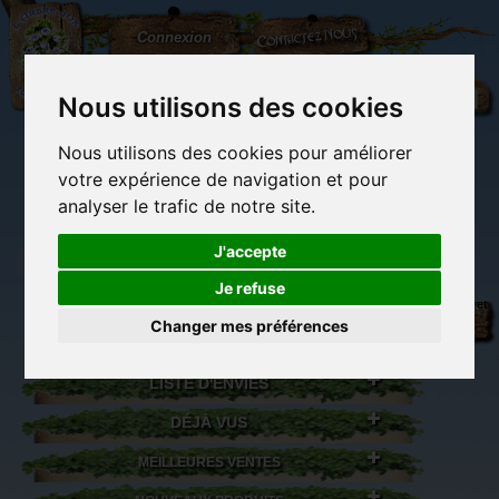
L'Arbre
Contactez-nous
Connexion
aux
100.000
Rêves
Nous utilisons des cookies
Nous utilisons des cookies pour améliorer
(vide)
votre expérience de navigation et pour
analyser le trafic de notre site.
J'accepte
Je refuse
Librairie des
Carterie
Activités
Objets déco et
imaginaires
papeterie
manuelles,
cadeaux
Changer mes préférences
originale
détente et jeux
originaux
Du côté du
blog...
LISTE D'ENVIES
DÉJÀ VUS
MEILLEURES VENTES