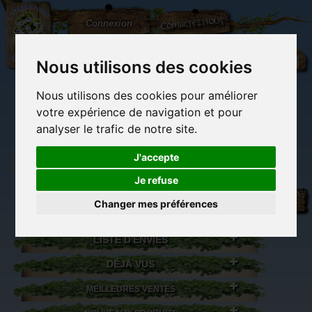
L'Arbre
Contactez-nous
Connexion
aux
100.000
Rêves
Nous utilisons des cookies
Nous utilisons des cookies pour améliorer
(vide)
votre expérience de navigation et pour
analyser le trafic de notre site.
J'accepte
Je refuse
Librairie des
Carterie
Activités
Objets déco et
imaginaires
papeterie
manuelles,
cadeaux
Changer mes préférences
originale
détente et jeux
originaux
Du côté du
blog...
LISTE D'ENVIES
DÉJÀ VUS
MEILLEURES VENTES