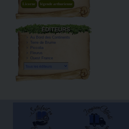
Licorne
légende arthurienne
ÉDITEURS
Au Bord des Continents
Terre de Brume
Piccolia
Fleurus
Ouest France
Tous les éditeurs