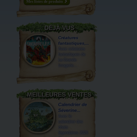
Mes listes de produits
DÉJÀ VUS
Créatures
fantastiques,...
Avec créatures
fantastiques de
La Grande
Imagerie...
MEILLEURES VENTES
Calendrier de
Séverine...
Avec le
calendrier des
chats
légendaires 2026