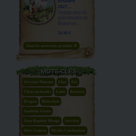
Brucero
2027,...
Craquez pour Le
petit chevalier de
Brucero et...
16,50 €
Tous les nouveaux produits
MOTS-CLÉS
Séverine Pineaux
Chat
Fée
Chats enchantés
Lutin
Brucero
Dragon
Histochats
Sandrine Gestin
Jean-Baptiste Monge
Sorcière
Idées Cadeau
Merlin l'enchanteur