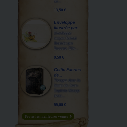
de...
13,50 €
Enveloppe
illustrée par...
Enveloppe
moyen format
illustrée par
Brucero. Elle...
0,50 €
Celtic Faeries
de...
Plongez dans la
féerie de Jean-
Baptiste Monge
avec...
55,00 €
Toutes les meilleures ventes