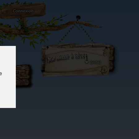
Connexion
(vide)
ôté du
e
og...