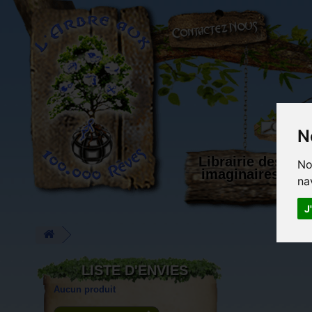
L'Arbre aux 100.000 Rêves
N
Librairie des
No
imaginaires
na
J
LISTE D'ENVIES
Aucun produit