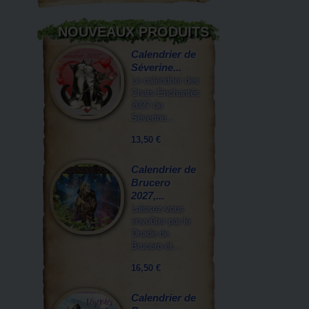
NOUVEAUX PRODUITS
Calendrier de
Séverine...
Le calendrier des
Chats Enchantés
2027 de
Séverine...
13,50 €
Calendrier de
Brucero
2027,...
Laissez-vous
envoûter par le
Druide de
Brucero et...
16,50 €
Calendrier de