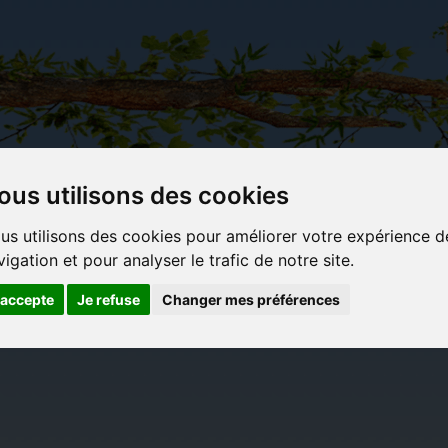
ous utilisons des cookies
Carterie
Activités
Objets déco et
Du c
us utilisons des cookies pour améliorer votre expérience d
papeterie
manuelles,
cadeaux
bl
vigation et pour analyser le trafic de notre site.
originale
détente et
originaux
jeux
'accepte
Je refuse
Changer mes préférences