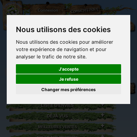
L'Arbre
Contactez-nous
Connexion
aux
100.000
Rêves
Nous utilisons des cookies
Nous utilisons des cookies pour améliorer
(vide)
votre expérience de navigation et pour
analyser le trafic de notre site.
J'accepte
Je refuse
Librairie des
Carterie
Activités
Objets déco et
imaginaires
papeterie
manuelles,
cadeaux
Changer mes préférences
originale
détente et jeux
originaux
Du côté du
blog...
LISTE D'ENVIES
DÉJÀ VUS
MEILLEURES VENTES