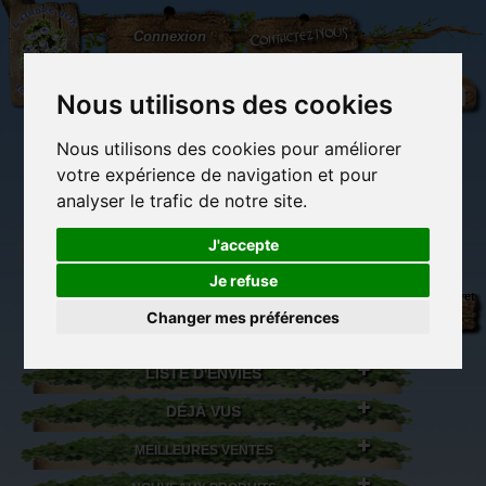
L'Arbre
Contactez-nous
Connexion
aux
100.000
Rêves
Nous utilisons des cookies
Nous utilisons des cookies pour améliorer
(vide)
votre expérience de navigation et pour
analyser le trafic de notre site.
J'accepte
Je refuse
Librairie des
Carterie
Activités
Objets déco et
imaginaires
papeterie
manuelles,
cadeaux
Changer mes préférences
originale
détente et jeux
originaux
Du côté du
blog...
LISTE D'ENVIES
DÉJÀ VUS
MEILLEURES VENTES