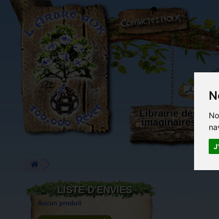
L'Arbre aux 100.000 Rêves
N
Librairie des
No
imaginaires
na
J
LISTE D'ENVIES
Aucun produit