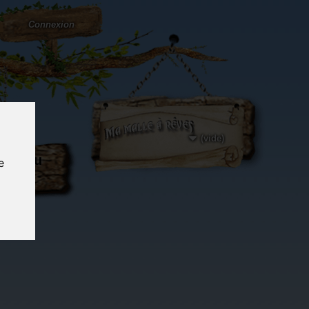
Connexion
(vide)
ôté du
e
og...