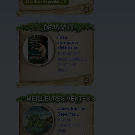
Mes listes de produits
DÉJÀ VUS
Fées,
korrigans,
sirènes et...
Avec ce livre
documentaire sur
les fées et
autres...
MEILLEURES VENTES
Calendrier de
Séverine...
Avec le
calendrier des
chats