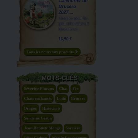
Calendrier de
Brucero
2027,...
Craquez pour Le
petit chevalier de
Brucero et...
16,50 €
Tous les nouveaux produits
MOTS-CLÉS
Séverine Pineaux
Chat
Fée
Chats enchantés
Lutin
Brucero
Dragon
Histochats
Sandrine Gestin
Jean-Baptiste Monge
Sorcière
Idées Cadeau
Merlin l'enchanteur