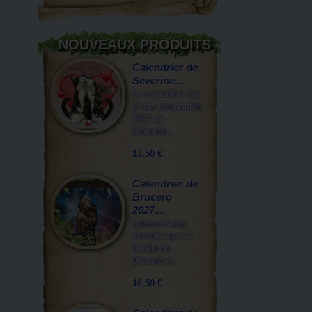
NOUVEAUX PRODUITS
Calendrier de
Séverine...
Le calendrier des
Chats Enchantés
2027 de
Séverine...
13,50 €
Calendrier de
Brucero
2027,...
Laissez-vous
envoûter par le
Druide de
Brucero et...
16,50 €