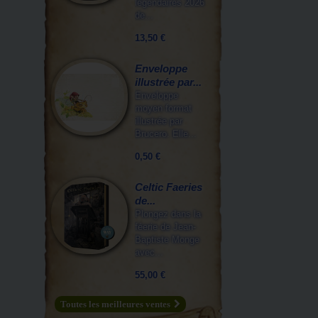
légendaires 2026
de...
13,50 €
Enveloppe
illustrée par...
Enveloppe
moyen format
illustrée par
Brucero. Elle...
0,50 €
Celtic Faeries
de...
Plongez dans la
féerie de Jean-
Baptiste Monge
avec...
55,00 €
Toutes les meilleures ventes