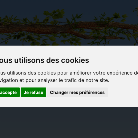
ous utilisons des cookies
Carterie
Activités
Objets déco et
Du c
us utilisons des cookies pour améliorer votre expérience d
papeterie
manuelles,
cadeaux
bl
vigation et pour analyser le trafic de notre site.
originale
détente et
originaux
jeux
'accepte
Je refuse
Changer mes préférences