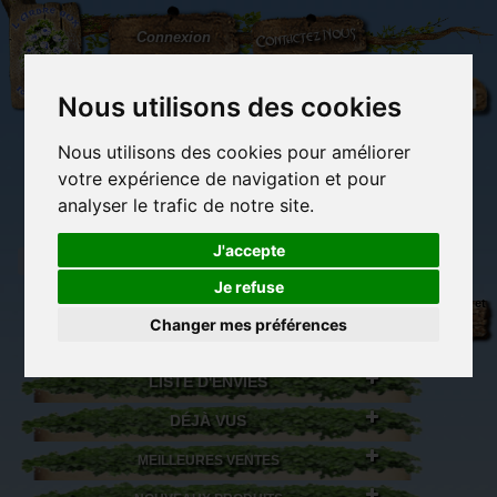
L'Arbre
Contactez-nous
Connexion
aux
100.000
Rêves
Nous utilisons des cookies
Nous utilisons des cookies pour améliorer
(vide)
votre expérience de navigation et pour
analyser le trafic de notre site.
J'accepte
Je refuse
Librairie des
Carterie
Activités
Objets déco et
imaginaires
papeterie
manuelles,
cadeaux
Changer mes préférences
originale
détente et jeux
originaux
Du côté du
blog...
LISTE D'ENVIES
DÉJÀ VUS
MEILLEURES VENTES