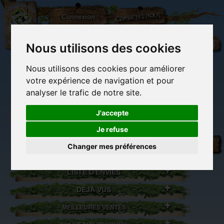
L'Arbre
Contactez-nous
Connexion
aux
100.000
Rêves
Nous utilisons des cookies
Nous utilisons des cookies pour améliorer
(vide)
votre expérience de navigation et pour
analyser le trafic de notre site.
J'accepte
Je refuse
Librairie des
Carterie
Activités
Objets déco et
imaginaires
papeterie
manuelles,
cadeaux
Changer mes préférences
originale
détente et jeux
originaux
Du côté du
blog...
LISTE D'ENVIES
DÉJÀ VUS
MEILLEURES VENTES