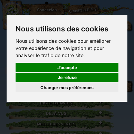
L'Arbre
Contactez-nous
Connexion
aux
100.000
Rêves
Nous utilisons des cookies
Nous utilisons des cookies pour améliorer
(vide)
votre expérience de navigation et pour
analyser le trafic de notre site.
J'accepte
Je refuse
Librairie des
Carterie
Activités
Objets déco et
imaginaires
papeterie
manuelles,
cadeaux
Changer mes préférences
originale
détente et jeux
originaux
Du côté du
blog...
LISTE D'ENVIES
DÉJÀ VUS
MEILLEURES VENTES