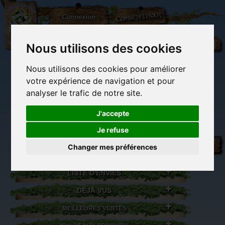
L'Arbre
Contactez-nous
Connexion
aux
100.000
Rêves
Nous utilisons des cookies
Nous utilisons des cookies pour améliorer
(vide)
votre expérience de navigation et pour
analyser le trafic de notre site.
J'accepte
Je refuse
Librairie des
Carterie
Activités
Objets déco et
imaginaires
papeterie
manuelles,
cadeaux
Changer mes préférences
originale
détente et jeux
originaux
Du côté du
blog...
LISTE D'ENVIES
DÉJÀ VUS
MEILLEURES VENTES