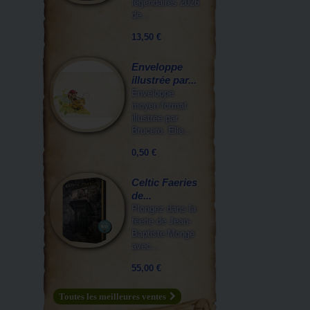
légendaires 2026
de...
13,50 €
Enveloppe
illustrée par...
Enveloppe
moyen format
illustrée par
Brucero. Elle...
0,50 €
Celtic Faeries
de...
Plongez dans la
féerie de Jean-
Baptiste Monge
avec...
55,00 €
Toutes les meilleures ventes