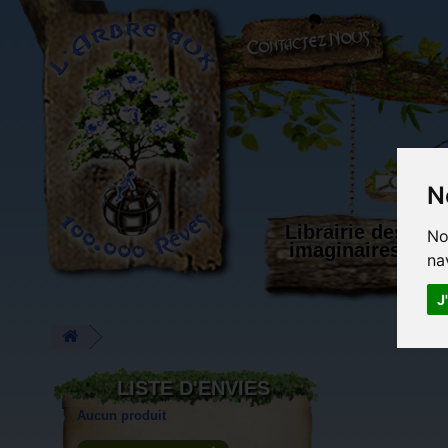
L'Arbre aux 100.000 Rêves
N
Librairie des
No
imaginaires
na
J
LISTE D'ENVIES
Aucun produit