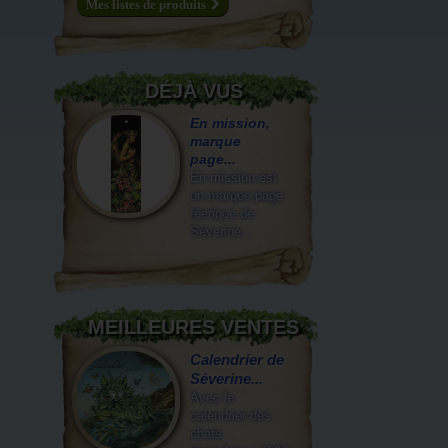
Mes listes de produits
DÉJÀ VUS
En mission,
marque
page...
En mission est
un marque page
féerique de
Séverine...
MEILLEURES VENTES
Calendrier de
Séverine...
Avec le
calendrier des
chats