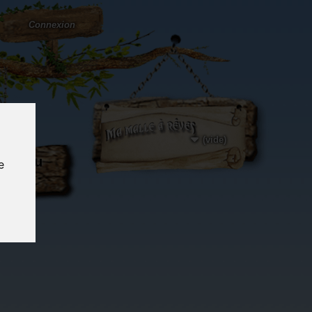
Connexion
(vide)
ôté du
e
og...