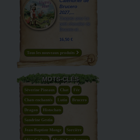
Calendrier de
Brucero
2027,...
Craquez pour Le
petit chevalier de
Brucero et...
16,50 €
Tous les nouveaux produits
MOTS-CLÉS
Séverine Pineaux
Chat
Fée
Chats enchantés
Lutin
Brucero
Dragon
Histochats
Sandrine Gestin
Jean-Baptiste Monge
Sorcière
Idées Cadeau
Merlin l'enchanteur