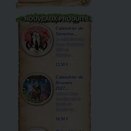
NOUVEAUX PRODUITS
Calendrier de
Séverine...
Le calendrier des
Chats Enchantés
2027 de
Séverine...
13,50 €
Calendrier de
Brucero
2027,...
Laissez-vous
envoûter par le
Druide de
Brucero et...
16,50 €