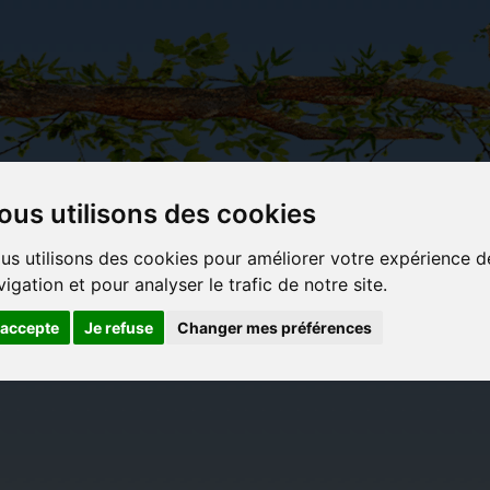
ous utilisons des cookies
Carterie
Activités
Objets déco et
Du c
us utilisons des cookies pour améliorer votre expérience d
papeterie
manuelles,
cadeaux
bl
vigation et pour analyser le trafic de notre site.
originale
détente et
originaux
jeux
'accepte
Je refuse
Changer mes préférences