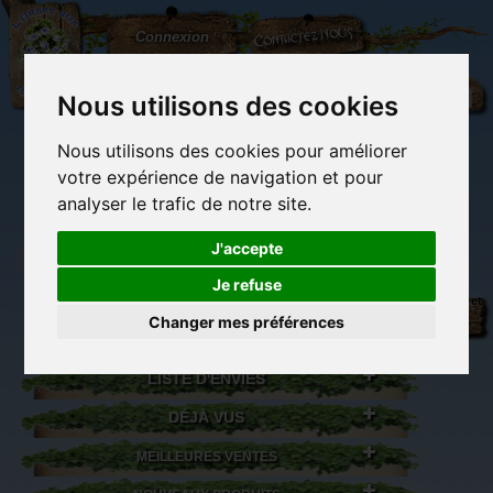
L'Arbre
Contactez-nous
Connexion
aux
100.000
Rêves
Nous utilisons des cookies
Nous utilisons des cookies pour améliorer
(vide)
votre expérience de navigation et pour
analyser le trafic de notre site.
J'accepte
Je refuse
Librairie des
Carterie
Activités
Objets déco et
imaginaires
papeterie
manuelles,
cadeaux
Changer mes préférences
originale
détente et jeux
originaux
Du côté du
blog...
LISTE D'ENVIES
DÉJÀ VUS
MEILLEURES VENTES