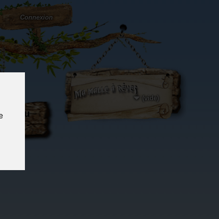
Connexion
(vide)
ôté du
e
og...