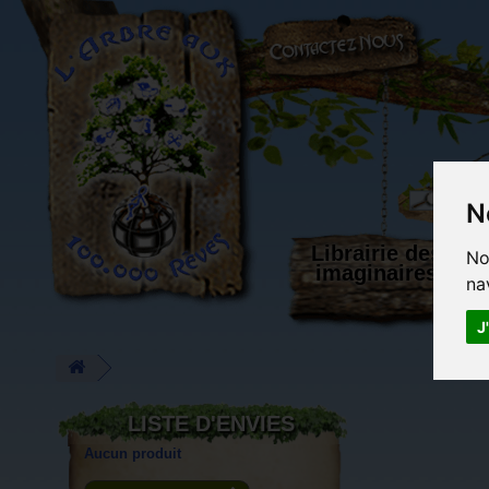
L'Arbre aux 100.000 Rêves
N
Librairie des
No
imaginaires
na
J
LISTE D'ENVIES
Aucun produit