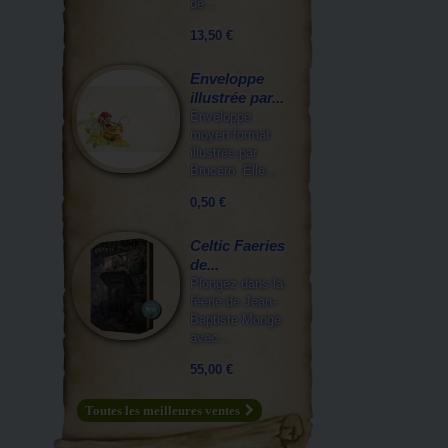
de...
13,50 €
Enveloppe
illustrée par...
Enveloppe
moyen format
illustrée par
Brucero. Elle...
0,50 €
Celtic Faeries
de...
Plongez dans la
féerie de Jean-
Baptiste Monge
avec...
55,00 €
Toutes les meilleures ventes