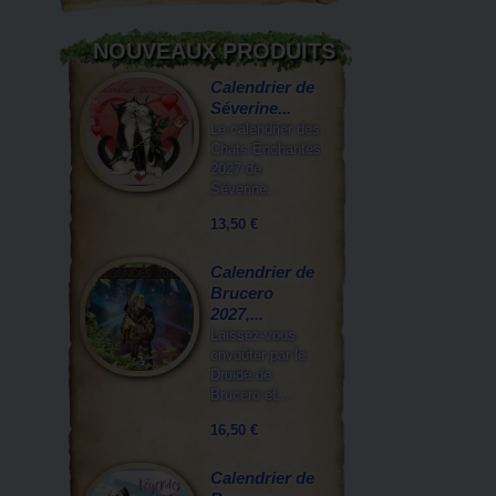
NOUVEAUX PRODUITS
Calendrier de
Séverine...
Le calendrier des
Chats Enchantés
2027 de
Séverine...
13,50 €
Calendrier de
Brucero
2027,...
Laissez-vous
envoûter par le
Druide de
Brucero et...
16,50 €
Calendrier de