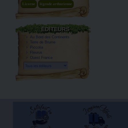
Licorne
légende arthurienne
ÉDITEURS
Au Bord des Continents
Terre de Brume
Piccolia
Fleurus
Ouest France
Tous les éditeurs