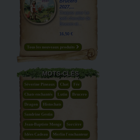
Brucero
2027,...
Craquez pour Le
petit chevalier de
Brucero et...
16,50 €
Tous les nouveaux produits
MOTS-CLÉS
Séverine Pineaux
Chat
Fée
Chats enchantés
Lutin
Brucero
Dragon
Histochats
Sandrine Gestin
Jean-Baptiste Monge
Sorcière
Idées Cadeau
Merlin l'enchanteur