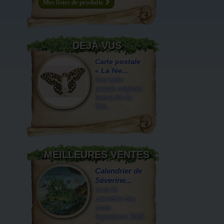
Mes listes de produits
DÉJÀ VUS
Carte postale
« La fée...
Une carte
postale originale
format A5 de
Erlé...
MEILLEURES VENTES
Calendrier de
Séverine...
Avec le
calendrier des
chats
légendaires 2026