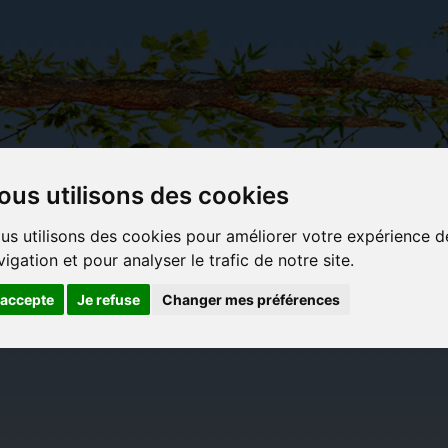
ous utilisons des cookies
Carterie
Activités
Objets déco et
Du c
us utilisons des cookies pour améliorer votre expérience d
papeterie
manuelles,
cadeaux
bl
vigation et pour analyser le trafic de notre site.
originale
détente et
originaux
jeux
'accepte
Je refuse
Changer mes préférences