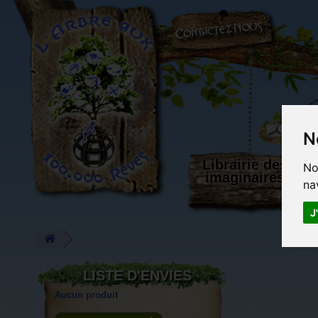
L'Arbre aux 100.000 Rêves
N
Librairie des
No
imaginaires
na
J
LISTE D'ENVIES
Aucun produit