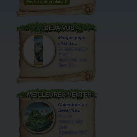
Mes listes de produits
DÉJÀ VUS
Marque page
chat de...
Ce marque page
de chat
représente le roi
Miou XV,...
MEILLEURES VENTES
Calendrier de
Séverine...
Avec le
calendrier des
chats
légendaires 2026