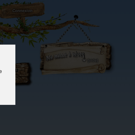
Connexion
(vide)
ôté du
e
og...