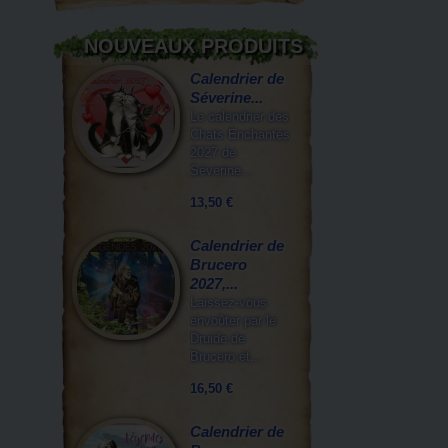
NOUVEAUX PRODUITS
Calendrier de
Séverine...
Le calendrier des
Chats Enchantés
2027 de
Séverine...
13,50 €
Calendrier de
Brucero
2027,...
Laissez-vous
envoûter par le
Druide de
Brucero et...
16,50 €
Calendrier de