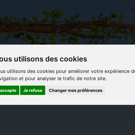
ous utilisons des cookies
Carterie
Activités
Objets déco et
Du c
us utilisons des cookies pour améliorer votre expérience d
papeterie
manuelles,
cadeaux
bl
vigation et pour analyser le trafic de notre site.
originale
détente et
originaux
jeux
'accepte
Je refuse
Changer mes préférences