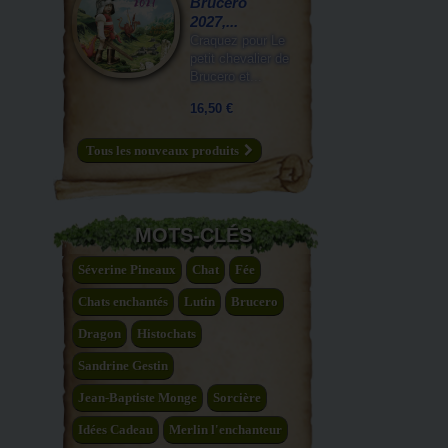
Brucero
2027,...
Craquez pour Le
petit chevalier de
Brucero et...
16,50 €
Tous les nouveaux produits
MOTS-CLÉS
Séverine Pineaux
Chat
Fée
Chats enchantés
Lutin
Brucero
Dragon
Histochats
Sandrine Gestin
Jean-Baptiste Monge
Sorcière
Idées Cadeau
Merlin l'enchanteur