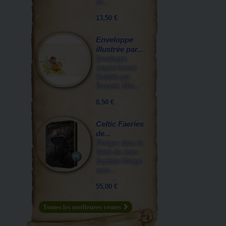
de...
13,50 €
Enveloppe
illustrée par...
Enveloppe
moyen format
illustrée par
Brucero. Elle...
0,50 €
Celtic Faeries
de...
Plongez dans la
féerie de Jean-
Baptiste Monge
avec...
55,00 €
Toutes les meilleures ventes