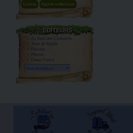
Licorne
légende arthurienne
ÉDITEURS
Au Bord des Continents
Terre de Brume
Piccolia
Fleurus
Ouest France
Tous les éditeurs