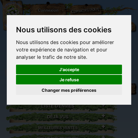
L'Arbre
Contactez-nous
Connexion
aux
100.000
Rêves
Nous utilisons des cookies
Nous utilisons des cookies pour améliorer
(vide)
votre expérience de navigation et pour
analyser le trafic de notre site.
J'accepte
Je refuse
Librairie des
Carterie
Activités
Objets déco et
imaginaires
papeterie
manuelles,
cadeaux
Changer mes préférences
originale
détente et jeux
originaux
Du côté du
blog...
LISTE D'ENVIES
DÉJÀ VUS
MEILLEURES VENTES