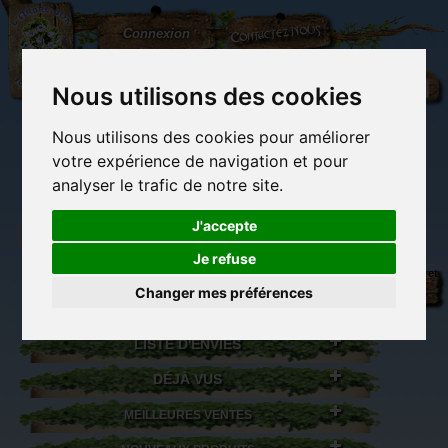
L'Arbre
Contactez-nous
Connexion
aux
100.000
Rêves
Nous utilisons des cookies
Nous utilisons des cookies pour améliorer
(vide)
votre expérience de navigation et pour
analyser le trafic de notre site.
J'accepte
Je refuse
Librairie des
Carterie
Activités
Objets déco et
imaginaires
papeterie
manuelles,
cadeaux
Changer mes préférences
originale
détente et jeux
originaux
Du côté du
blog...
LISTE D'ENVIES
DÉJÀ VUS
MEILLEURES VENTES