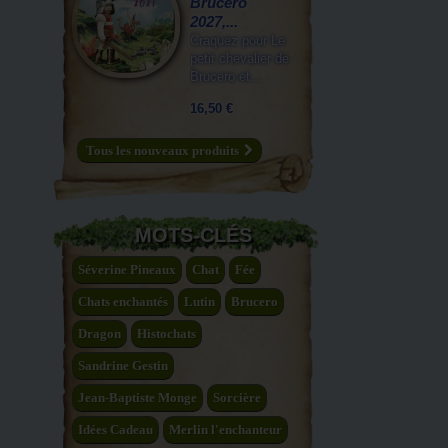
Brucero
2027,...
Craquez pour Le
petit chevalier de
Brucero et...
16,50 €
Tous les nouveaux produits
MOTS-CLÉS
Séverine Pineaux
Chat
Fée
Chats enchantés
Lutin
Brucero
Dragon
Histochats
Sandrine Gestin
Jean-Baptiste Monge
Sorcière
Idées Cadeau
Merlin l'enchanteur