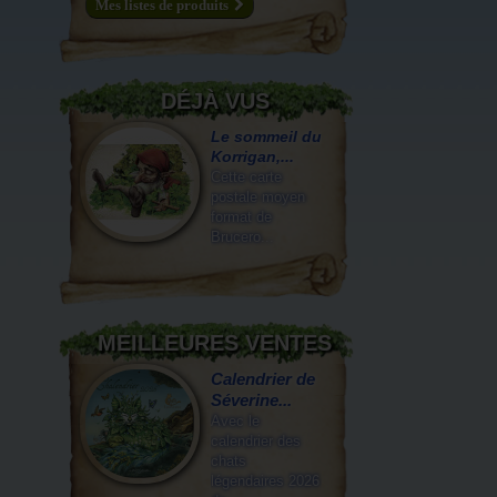
Mes listes de produits
DÉJÀ VUS
Le sommeil du
Korrigan,...
Cette carte
postale moyen
format de
Brucero...
MEILLEURES VENTES
Calendrier de
Séverine...
Avec le
calendrier des
chats
légendaires 2026