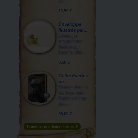
de...
13,50 €
Enveloppe
illustrée par...
Enveloppe
moyen format
illustrée par
Brucero. Elle...
0,50 €
Celtic Faeries
de...
Plongez dans la
féerie de Jean-
Baptiste Monge
avec...
55,00 €
Toutes les meilleures ventes