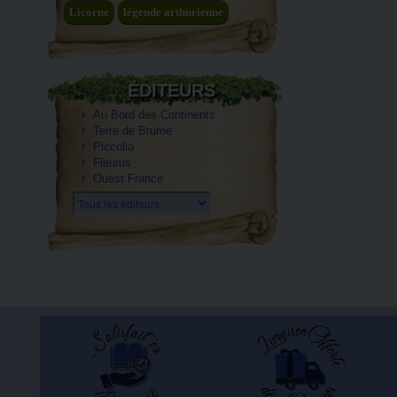
Licorne
légende arthurienne
ÉDITEURS
Au Bord des Continents
Terre de Brume
Piccolia
Fleurus
Ouest France
Tous les éditeurs