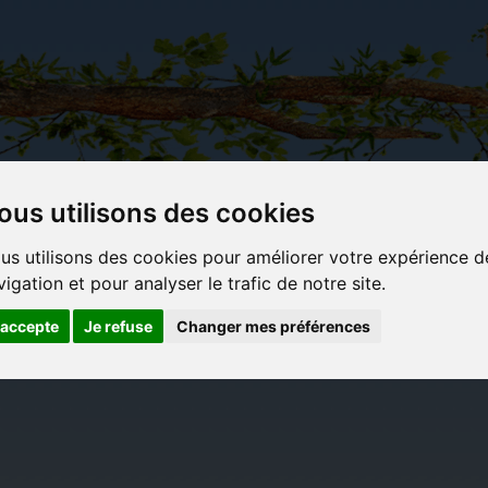
ous utilisons des cookies
Carterie
Activités
Objets déco et
Du c
us utilisons des cookies pour améliorer votre expérience d
papeterie
manuelles,
cadeaux
bl
vigation et pour analyser le trafic de notre site.
originale
détente et
originaux
jeux
'accepte
Je refuse
Changer mes préférences