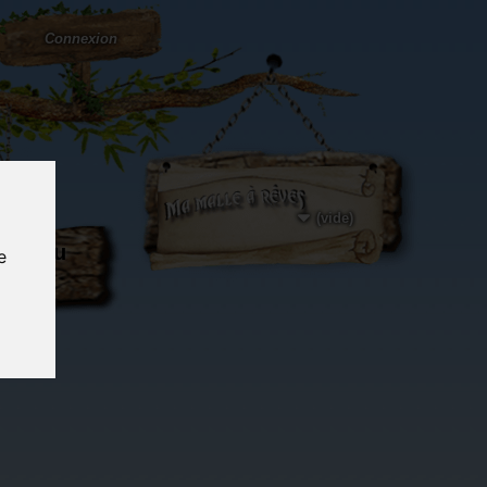
Connexion
(vide)
ôté du
e
og...