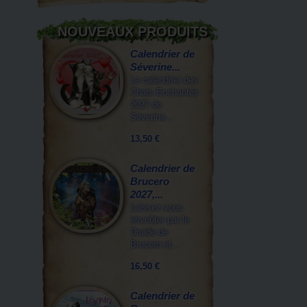
NOUVEAUX PRODUITS
Calendrier de
Séverine...
Le calendrier des
Chats Enchantés
2027 de
Séverine...
13,50 €
Calendrier de
Brucero
2027,...
Laissez-vous
envoûter par le
Druide de
Brucero et...
16,50 €
Calendrier de