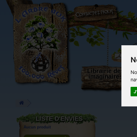
L'Arbre aux 100.000 Rêves
N
Librairie des
No
imaginaires
na
J
LISTE D'ENVIES
Aucun produit