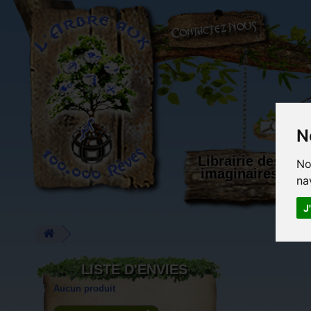
L'Arbre aux 100.000 Rêves
N
Librairie des
No
imaginaires
na
J
LISTE D'ENVIES
Aucun produit