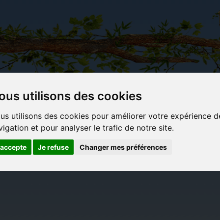
ous utilisons des cookies
Carterie
Activités
Objets déco et
Du c
us utilisons des cookies pour améliorer votre expérience d
papeterie
manuelles,
cadeaux
bl
vigation et pour analyser le trafic de notre site.
originale
détente et
originaux
jeux
'accepte
Je refuse
Changer mes préférences