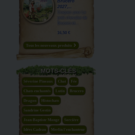
Brucero
2027,...
Craquez pour Le
petit chevalier de
Brucero et...
16,50 €
Tous les nouveaux produits
MOTS-CLÉS
Séverine Pineaux
Chat
Fée
Chats enchantés
Lutin
Brucero
Dragon
Histochats
Sandrine Gestin
Jean-Baptiste Monge
Sorcière
Idées Cadeau
Merlin l'enchanteur