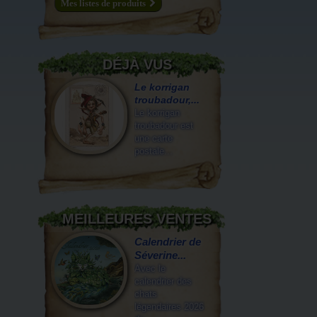
Mes listes de produits
DÉJÀ VUS
Le korrigan
troubadour,...
Le korrigan
troubadour est
une carte
postale...
MEILLEURES VENTES
Calendrier de
Séverine...
Avec le
calendrier des
chats
légendaires 2026