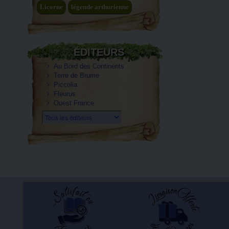
Licorne
légende arthurienne
ÉDITEURS
Au Bord des Continents
Terre de Brume
Piccolia
Fleurus
Ouest France
Tous les éditeurs