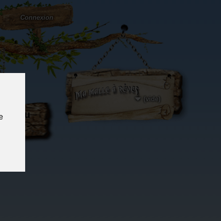
Connexion
(vide)
ôté du
e
og...