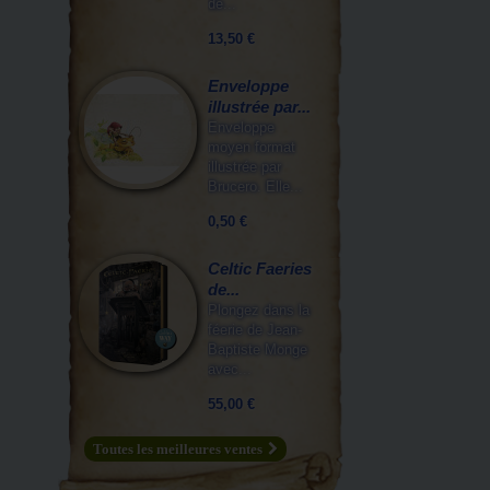
de...
13,50 €
Enveloppe
illustrée par...
Enveloppe
moyen format
illustrée par
Brucero. Elle...
0,50 €
Celtic Faeries
de...
Plongez dans la
féerie de Jean-
Baptiste Monge
avec...
55,00 €
Toutes les meilleures ventes