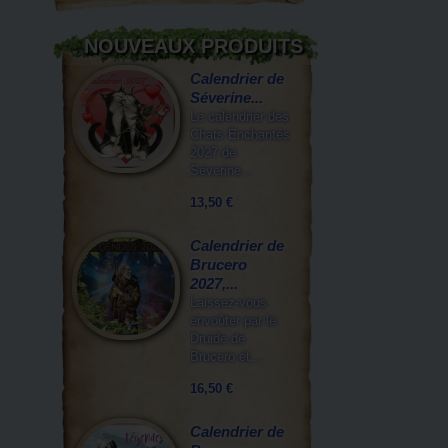
NOUVEAUX PRODUITS
Calendrier de
Séverine...
Le calendrier des
Chats Enchantés
2027 de
Séverine...
13,50 €
Calendrier de
Brucero
2027,...
Laissez-vous
envoûter par le
Druide de
Brucero et...
16,50 €
Calendrier de