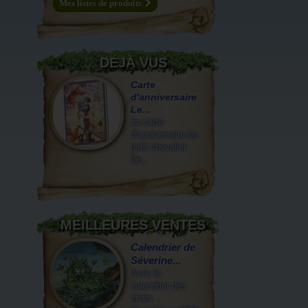
Mes listes de produits
DÉJÀ VUS
Carte
d'anniversaire
Le...
La carte
d'anniversaire Le
petit chevalier
de...
MEILLEURES VENTES
Calendrier de
Séverine...
Avec le
calendrier des
chats