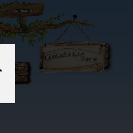
Connexion
(vide)
ôté du
e
og...