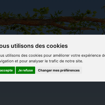
ous utilisons des cookies
Carterie
Activités
Objets déco et
Du c
us utilisons des cookies pour améliorer votre expérience d
papeterie
manuelles,
cadeaux
bl
vigation et pour analyser le trafic de notre site.
originale
détente et
originaux
jeux
'accepte
Je refuse
Changer mes préférences