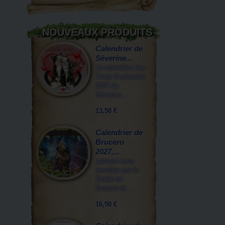
NOUVEAUX PRODUITS
Calendrier de
Séverine...
Le calendrier des
Chats Enchantés
2027 de
Séverine...
13,50 €
Calendrier de
Brucero
2027,...
Laissez-vous
envoûter par le
Druide de
Brucero et...
16,50 €