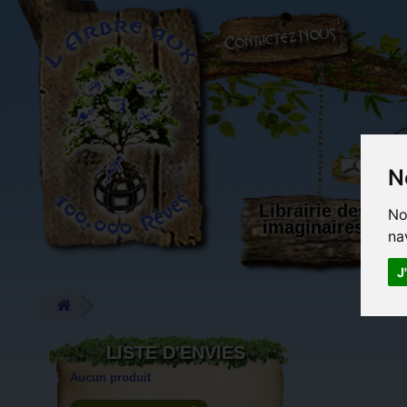
L'Arbre aux 100.000 Rêves
N
Librairie des
No
imaginaires
na
J
LISTE D'ENVIES
Aucun produit