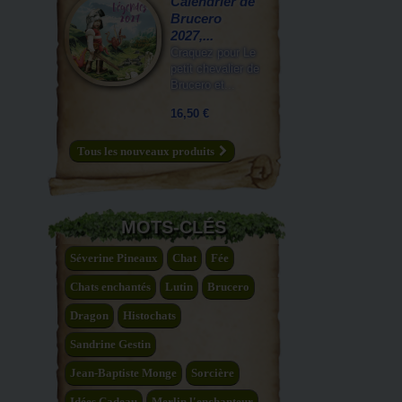
Calendrier de
Brucero
2027,...
Craquez pour Le
petit chevalier de
Brucero et...
16,50 €
Tous les nouveaux produits
MOTS-CLÉS
Séverine Pineaux
Chat
Fée
Chats enchantés
Lutin
Brucero
Dragon
Histochats
Sandrine Gestin
Jean-Baptiste Monge
Sorcière
Idées Cadeau
Merlin l'enchanteur