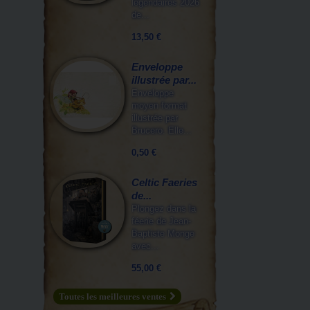
légendaires 2026
de...
13,50 €
Enveloppe
illustrée par...
Enveloppe
moyen format
illustrée par
Brucero. Elle...
0,50 €
Celtic Faeries
de...
Plongez dans la
féerie de Jean-
Baptiste Monge
avec...
55,00 €
Toutes les meilleures ventes