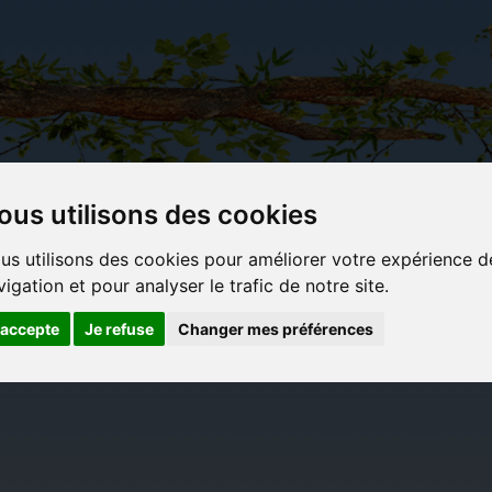
ous utilisons des cookies
Carterie
Activités
Objets déco et
Du c
us utilisons des cookies pour améliorer votre expérience d
papeterie
manuelles,
cadeaux
bl
vigation et pour analyser le trafic de notre site.
originale
détente et
originaux
jeux
'accepte
Je refuse
Changer mes préférences