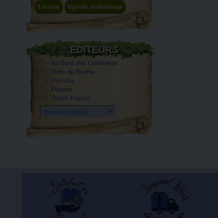
Licorne
légende arthurienne
ÉDITEURS
Au Bord des Continents
Terre de Brume
Piccolia
Fleurus
Ouest France
Tous les éditeurs