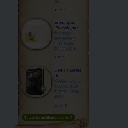
de...
13,50 €
Enveloppe
illustrée par...
Enveloppe
moyen format
illustrée par
Brucero. Elle...
0,50 €
Celtic Faeries
de...
Plongez dans la
féerie de Jean-
Baptiste Monge
avec...
55,00 €
Toutes les meilleures ventes