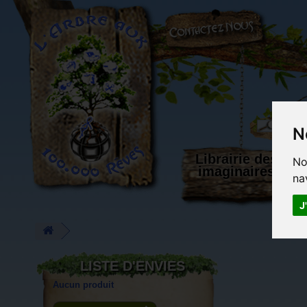
L'Arbre aux 100.000 Rêves
N
Librairie des
No
imaginaires
na
J
LISTE D'ENVIES
Aucun produit