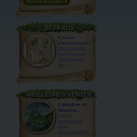
Mes listes de produits
DÉJÀ VUS
4 cartes
d'anniversaires...
Optez pour des
cartes de vœux
originales avec
ces 4...
MEILLEURES VENTES
Calendrier de
Séverine...
Avec le
calendrier des
chats
légendaires 2026