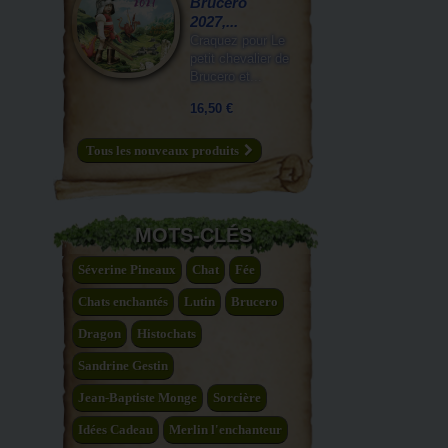
Brucero
2027,...
Craquez pour Le
petit chevalier de
Brucero et...
16,50 €
Tous les nouveaux produits
MOTS-CLÉS
Séverine Pineaux
Chat
Fée
Chats enchantés
Lutin
Brucero
Dragon
Histochats
Sandrine Gestin
Jean-Baptiste Monge
Sorcière
Idées Cadeau
Merlin l'enchanteur