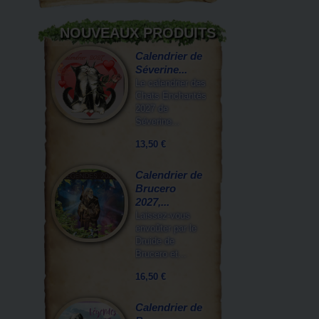
NOUVEAUX PRODUITS
Calendrier de
Séverine...
Le calendrier des
Chats Enchantés
2027 de
Séverine...
13,50 €
Calendrier de
Brucero
2027,...
Laissez-vous
envoûter par le
Druide de
Brucero et...
16,50 €
Calendrier de