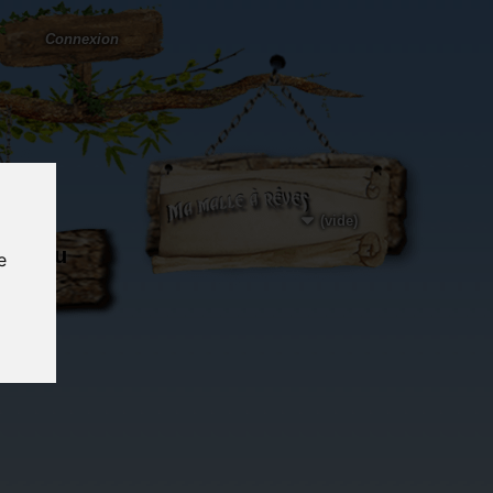
Connexion
(vide)
ôté du
e
og...