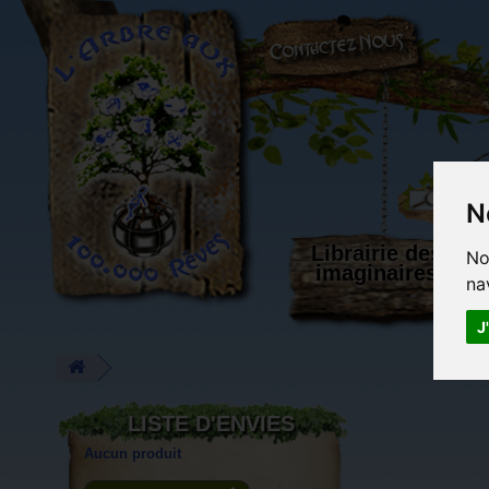
L'Arbre aux 100.000 Rêves
N
Librairie des
No
imaginaires
na
J
LISTE D'ENVIES
Aucun produit