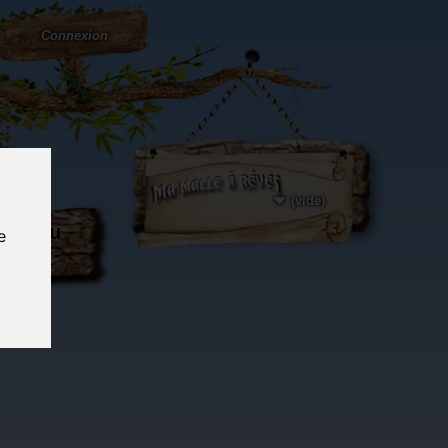
Connexion
(vide)
ôté du
e
og...