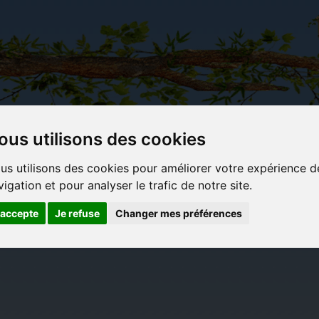
ous utilisons des cookies
Carterie
Activités
Objets déco et
Du c
us utilisons des cookies pour améliorer votre expérience d
papeterie
manuelles,
cadeaux
bl
vigation et pour analyser le trafic de notre site.
originale
détente et
originaux
jeux
'accepte
Je refuse
Changer mes préférences