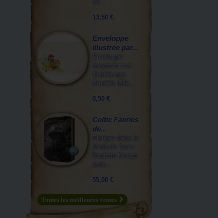
de...
13,50 €
Enveloppe
illustrée par...
Enveloppe
moyen format
illustrée par
Brucero. Elle...
0,50 €
Celtic Faeries
de...
Plongez dans la
féerie de Jean-
Baptiste Monge
avec...
55,00 €
Toutes les meilleures ventes