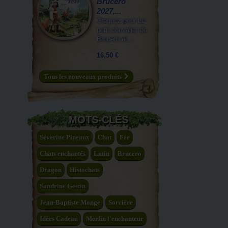
Brucero
2027,...
Craquez pour Le
petit chevalier de
Brucero et...
16,50 €
Tous les nouveaux produits
MOTS-CLÉS
Séverine Pineaux
Chat
Fée
Chats enchantés
Lutin
Brucero
Dragon
Histochats
Sandrine Gestin
Jean-Baptiste Monge
Sorcière
Idées Cadeau
Merlin l'enchanteur