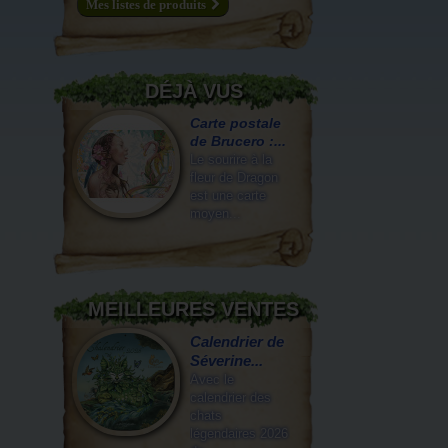
Mes listes de produits
DÉJÀ VUS
Carte postale
de Brucero :...
Le sourire à la
fleur de Dragon
est une carte
moyen...
MEILLEURES VENTES
Calendrier de
Séverine...
Avec le
calendrier des
chats
légendaires 2026