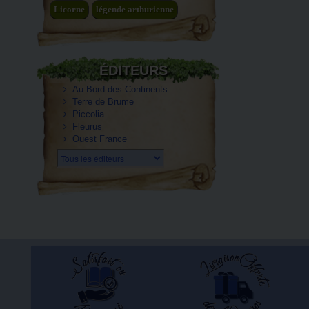
Licorne
légende arthurienne
ÉDITEURS
Au Bord des Continents
Terre de Brume
Piccolia
Fleurus
Ouest France
Tous les éditeurs