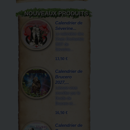
NOUVEAUX PRODUITS
Calendrier de
Séverine...
Le calendrier des
Chats Enchantés
2027 de
Séverine...
13,50 €
Calendrier de
Brucero
2027,...
Laissez-vous
envoûter par le
Druide de
Brucero et...
16,50 €
Calendrier de