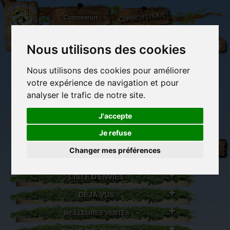
L'Arbre
Contactez-nous
Connexion
aux
100.000
Rêves
Nous utilisons des cookies
Nous utilisons des cookies pour améliorer
(vide)
votre expérience de navigation et pour
analyser le trafic de notre site.
J'accepte
Je refuse
Librairie des
Carterie
Activités
Objets déco et
imaginaires
papeterie
manuelles,
cadeaux
Changer mes préférences
originale
détente et jeux
originaux
Du côté du
blog...
LISTE D'ENVIES
DÉJÀ VUS
MEILLEURES VENTES