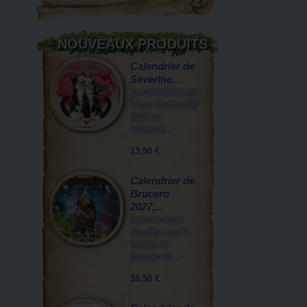
NOUVEAUX PRODUITS
Calendrier de
Séverine...
Le calendrier des
Chats Enchantés
2027 de
Séverine...
13,50 €
Calendrier de
Brucero
2027,...
Laissez-vous
envoûter par le
Druide de
Brucero et...
16,50 €