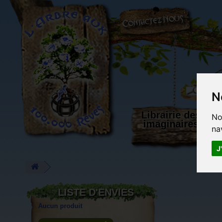
L'Arbre aux 100.000 Rêves
N
Librairie des
No
imaginaires
na
J
LISTE D'ENVIES
Aucun produit