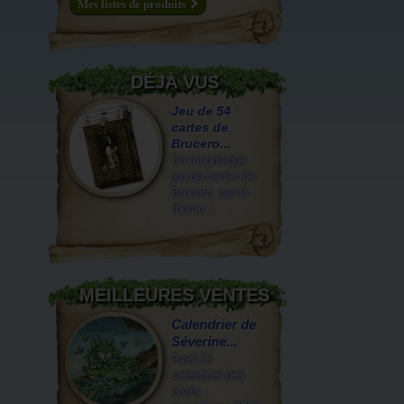
Mes listes de produits
DÉJÀ VUS
Jeu de 54
cartes de
Brucero...
Un magnifique
jeu de cartes de
Brucero, sur le
thème...
MEILLEURES VENTES
Calendrier de
Séverine...
Avec le
calendrier des
chats