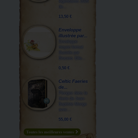
légendaires 2026
de...
13,50 €
Enveloppe
illustrée par...
Enveloppe
moyen format
illustrée par
Brucero. Elle...
0,50 €
Celtic Faeries
de...
Plongez dans la
féerie de Jean-
Baptiste Monge
avec...
55,00 €
Toutes les meilleures ventes