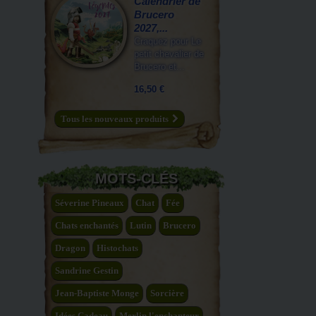
Calendrier de
Brucero
2027,...
Craquez pour Le
petit chevalier de
Brucero et...
16,50 €
Tous les nouveaux produits
MOTS-CLÉS
Séverine Pineaux
Chat
Fée
Chats enchantés
Lutin
Brucero
Dragon
Histochats
Sandrine Gestin
Jean-Baptiste Monge
Sorcière
Idées Cadeau
Merlin l'enchanteur