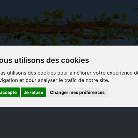
ous utilisons des cookies
Carterie
Activités
Objets déco et
Du c
us utilisons des cookies pour améliorer votre expérience d
papeterie
manuelles,
cadeaux
bl
vigation et pour analyser le trafic de notre site.
originale
détente et
originaux
jeux
'accepte
Je refuse
Changer mes préférences