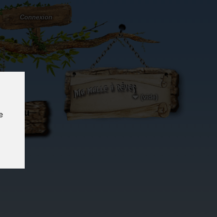
Connexion
(vide)
ôté du
e
og...