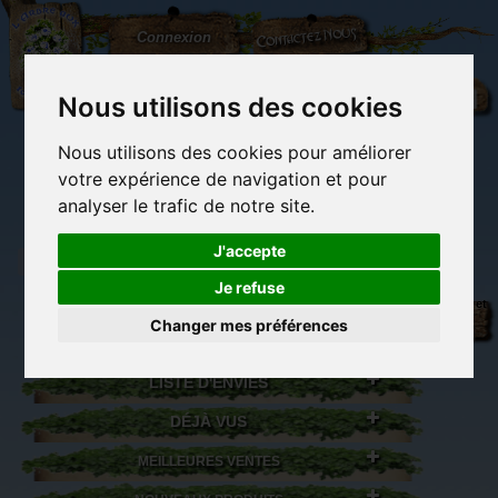
L'Arbre
Contactez-nous
Connexion
aux
100.000
Rêves
Nous utilisons des cookies
Nous utilisons des cookies pour améliorer
(vide)
votre expérience de navigation et pour
analyser le trafic de notre site.
J'accepte
Je refuse
Librairie des
Carterie
Activités
Objets déco et
imaginaires
papeterie
manuelles,
cadeaux
Changer mes préférences
originale
détente et jeux
originaux
Du côté du
blog...
LISTE D'ENVIES
DÉJÀ VUS
MEILLEURES VENTES