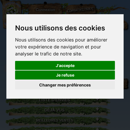
L'Arbre
Contactez-nous
Connexion
aux
100.000
Rêves
Nous utilisons des cookies
Nous utilisons des cookies pour améliorer
(vide)
votre expérience de navigation et pour
analyser le trafic de notre site.
J'accepte
Je refuse
Librairie des
Carterie
Activités
Objets déco et
imaginaires
papeterie
manuelles,
cadeaux
Changer mes préférences
originale
détente et jeux
originaux
Du côté du
blog...
LISTE D'ENVIES
DÉJÀ VUS
MEILLEURES VENTES