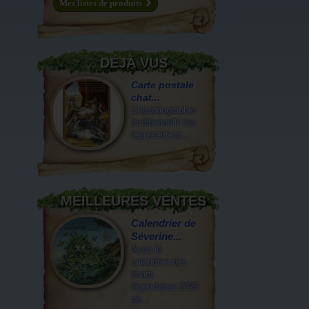
Mes listes de produits
DÉJÀ VUS
Carte postale
chat...
L'historiographie
traditionnelle les
représentent...
MEILLEURES VENTES
Calendrier de
Séverine...
Avec le
calendrier des
chats
légendaires 2026
de...