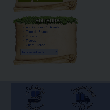
ÉDITEURS
Au Bord des Continents
Terre de Brume
Piccolia
Fleurus
Ouest France
Tous les éditeurs