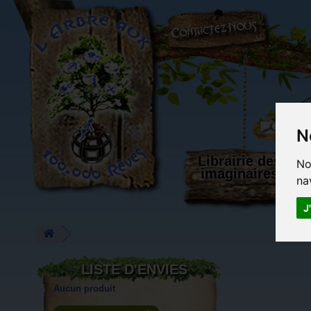
L'Arbre aux 100.000 Rêves
N
Librairie des
No
imaginaires
na
J
LISTE D'ENVIES
Aucun produit