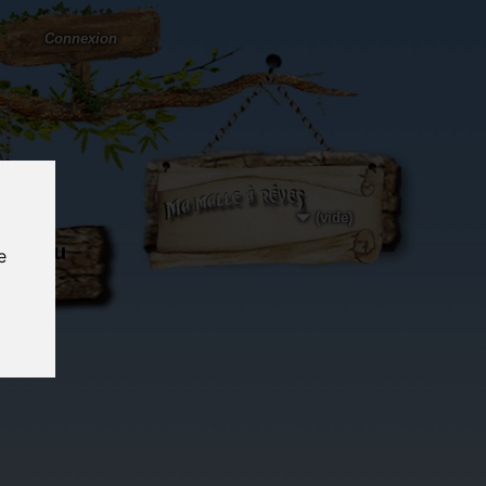
Connexion
(vide)
ôté du
e
og...