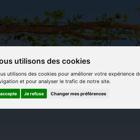
ous utilisons des cookies
Carterie
Activités
Objets déco et
Du c
us utilisons des cookies pour améliorer votre expérience d
papeterie
manuelles,
cadeaux
bl
vigation et pour analyser le trafic de notre site.
originale
détente et
originaux
jeux
'accepte
Je refuse
Changer mes préférences