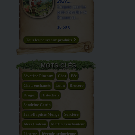
2027,...
Craquez pour Le
petit chevalier de
Brucero et...
16,50 €
Tous les nouveaux produits
MOTS-CLÉS
Séverine Pineaux
Chat
Fée
Chats enchantés
Lutin
Brucero
Dragon
Histochats
Sandrine Gestin
Jean-Baptiste Monge
Sorcière
Idées Cadeau
Merlin l'enchanteur
Licorne
légende arthurienne