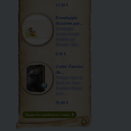
13,50 €
Enveloppe
illustrée par...
Enveloppe
moyen format
illustrée par
Brucero. Elle...
0,50 €
Celtic Faeries
de...
Plongez dans la
féerie de Jean-
Baptiste Monge
avec...
55,00 €
Toutes les meilleures ventes