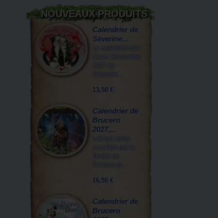
NOUVEAUX PRODUITS
Calendrier de
Séverine...
Le calendrier des
Chats Enchantés
2027 de
Séverine...
13,50 €
Calendrier de
Brucero
2027,...
Laissez-vous
envoûter par le
Druide de
Brucero et...
16,50 €
Calendrier de
Brucero