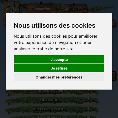
L'Arbre
Contactez-nous
Connexion
aux
100.000
Rêves
Nous utilisons des cookies
Nous utilisons des cookies pour améliorer
(vide)
votre expérience de navigation et pour
analyser le trafic de notre site.
J'accepte
Je refuse
Librairie des
Carterie
Activités
Objets déco et
imaginaires
papeterie
manuelles,
cadeaux
Changer mes préférences
originale
détente et jeux
originaux
Du côté du
blog...
LISTE D'ENVIES
DÉJÀ VUS
MEILLEURES VENTES