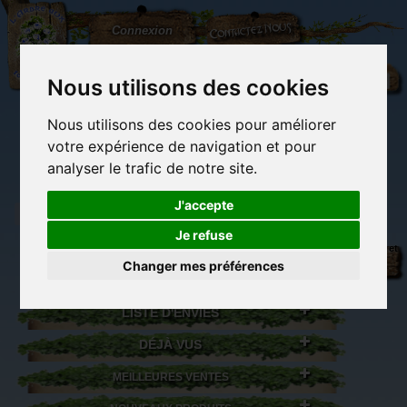
L'Arbre
Contactez-nous
Connexion
aux
100.000
Rêves
Nous utilisons des cookies
Nous utilisons des cookies pour améliorer
(vide)
votre expérience de navigation et pour
analyser le trafic de notre site.
J'accepte
Je refuse
Librairie des
Carterie
Activités
Objets déco et
imaginaires
papeterie
manuelles,
cadeaux
Changer mes préférences
originale
détente et jeux
originaux
Du côté du
blog...
LISTE D'ENVIES
DÉJÀ VUS
MEILLEURES VENTES