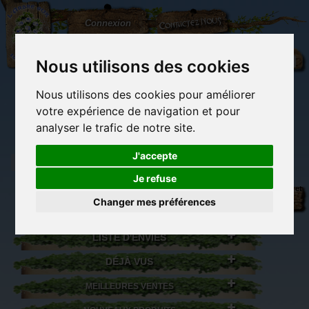
L'Arbre
Contactez-nous
Connexion
aux
100.000
Rêves
Nous utilisons des cookies
Nous utilisons des cookies pour améliorer
(vide)
votre expérience de navigation et pour
analyser le trafic de notre site.
J'accepte
Je refuse
Librairie des
Carterie
Activités
Objets déco et
imaginaires
papeterie
manuelles,
cadeaux
Changer mes préférences
originale
détente et jeux
originaux
Du côté du
blog...
LISTE D'ENVIES
DÉJÀ VUS
MEILLEURES VENTES