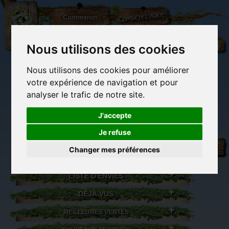
L'Arbre
Contactez-nous
Connexion
aux
100.000
Rêves
Nous utilisons des cookies
Nous utilisons des cookies pour améliorer
(vide)
votre expérience de navigation et pour
analyser le trafic de notre site.
J'accepte
Je refuse
Librairie des
Carterie
Activités
Objets déco et
imaginaires
papeterie
manuelles,
cadeaux
Changer mes préférences
originale
détente et jeux
originaux
Du côté du
blog...
LISTE D'ENVIES
DÉJÀ VUS
MEILLEURES VENTES