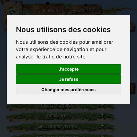
L'Arbre
Contactez-nous
Connexion
aux
100.000
Rêves
Nous utilisons des cookies
Nous utilisons des cookies pour améliorer
(vide)
votre expérience de navigation et pour
analyser le trafic de notre site.
J'accepte
Je refuse
Librairie des
Carterie
Activités
Objets déco et
imaginaires
papeterie
manuelles,
cadeaux
Changer mes préférences
originale
détente et jeux
originaux
Du côté du
blog...
LISTE D'ENVIES
DÉJÀ VUS
MEILLEURES VENTES