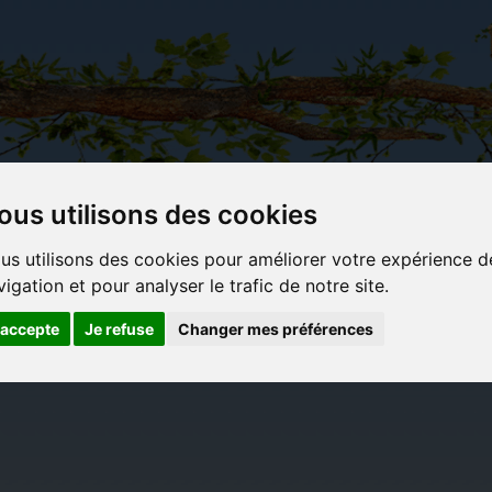
ous utilisons des cookies
Carterie
Activités
Objets déco et
Du c
us utilisons des cookies pour améliorer votre expérience d
papeterie
manuelles,
cadeaux
bl
vigation et pour analyser le trafic de notre site.
originale
détente et
originaux
jeux
'accepte
Je refuse
Changer mes préférences