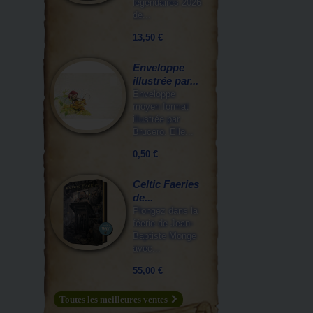
légendaires 2026
de...
13,50 €
Enveloppe
illustrée par...
Enveloppe
moyen format
illustrée par
Brucero. Elle...
0,50 €
Celtic Faeries
de...
Plongez dans la
féerie de Jean-
Baptiste Monge
avec...
55,00 €
Toutes les meilleures ventes