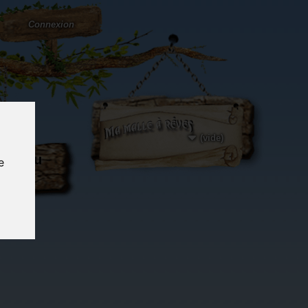
Connexion
(vide)
ôté du
e
og...