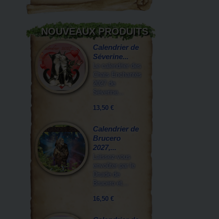
NOUVEAUX PRODUITS
Calendrier de
Séverine...
Le calendrier des
Chats Enchantés
2027 de
Séverine...
13,50 €
Calendrier de
Brucero
2027,...
Laissez-vous
envoûter par le
Druide de
Brucero et...
16,50 €