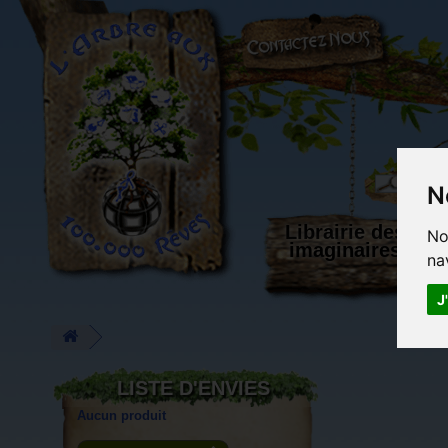
L'Arbre aux 100.000 Rêves
N
Librairie des
No
imaginaires
na
J
LISTE D'ENVIES
Aucun produit