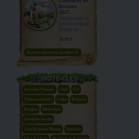
Calendrier de
Brucero
2027,...
Craquez pour Le
petit chevalier de
Brucero et...
16,50 €
Tous les nouveaux produits
MOTS-CLÉS
Séverine Pineaux
Chat
Fée
Chats enchantés
Lutin
Brucero
Dragon
Histochats
Sandrine Gestin
Jean-Baptiste Monge
Sorcière
Idées Cadeau
Merlin l'enchanteur