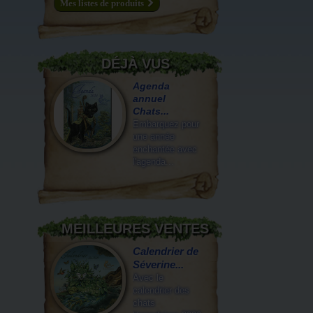
Mes listes de produits
DÉJÀ VUS
Agenda
annuel
Chats...
Embarquez pour
une année
enchantée avec
l'agenda...
MEILLEURES VENTES
Calendrier de
Séverine...
Avec le
calendrier des
chats