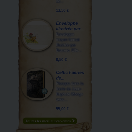
de...
13,50 €
Enveloppe
illustrée par...
Enveloppe
moyen format
illustrée par
Brucero. Elle...
0,50 €
Celtic Faeries
de...
Plongez dans la
féerie de Jean-
Baptiste Monge
avec...
55,00 €
Toutes les meilleures ventes