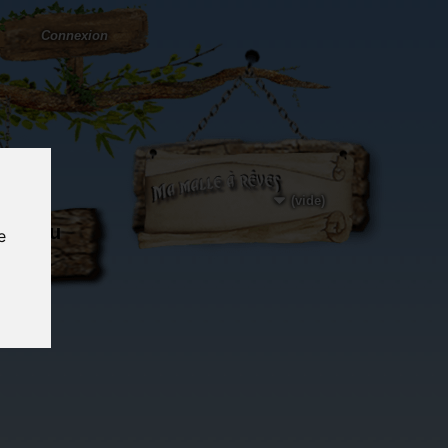
Connexion
(vide)
ôté du
e
og...