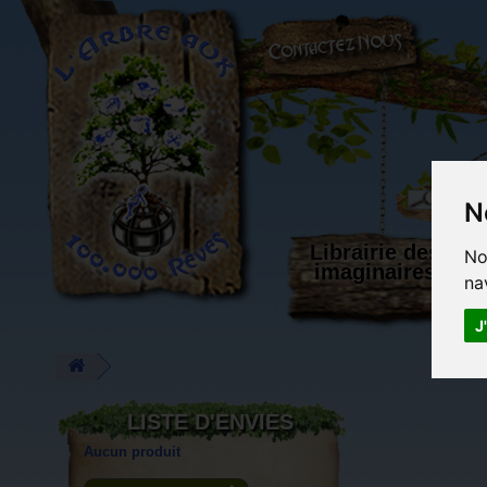
L'Arbre aux 100.000 Rêves
N
Librairie des
No
imaginaires
na
J
LISTE D'ENVIES
Aucun produit