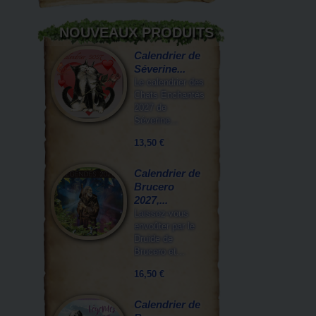
NOUVEAUX PRODUITS
Calendrier de
Séverine...
Le calendrier des
Chats Enchantés
2027 de
Séverine...
13,50 €
Calendrier de
Brucero
2027,...
Laissez-vous
envoûter par le
Druide de
Brucero et...
16,50 €
Calendrier de