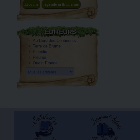
Licorne
légende arthurienne
ÉDITEURS
Au Bord des Continents
Terre de Brume
Piccolia
Fleurus
Ouest France
Tous les éditeurs