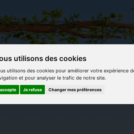
ous utilisons des cookies
Carterie
Activités
Objets déco et
Du c
us utilisons des cookies pour améliorer votre expérience d
papeterie
manuelles,
cadeaux
bl
vigation et pour analyser le trafic de notre site.
originale
détente et
originaux
jeux
'accepte
Je refuse
Changer mes préférences