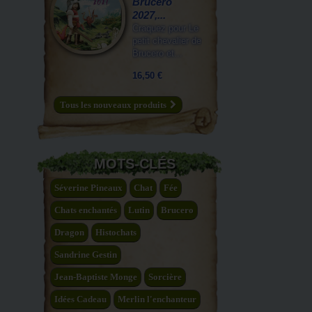
Brucero
2027,...
Craquez pour Le
petit chevalier de
Brucero et...
16,50 €
Tous les nouveaux produits
MOTS-CLÉS
Séverine Pineaux
Chat
Fée
Chats enchantés
Lutin
Brucero
Dragon
Histochats
Sandrine Gestin
Jean-Baptiste Monge
Sorcière
Idées Cadeau
Merlin l'enchanteur