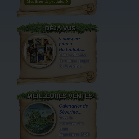
Mes listes de produits
DÉJÀ VUS
6 marque-
pages
Histochats...
Cette collection
de marque pages
de Séverine...
MEILLEURES VENTES
Calendrier de
Séverine...
Avec le
calendrier des
chats
légendaires 2026